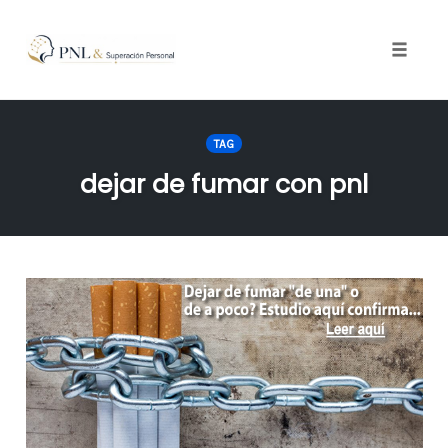
Toggle
naviga
Skip
to
TAG
content
dejar de fumar con pnl