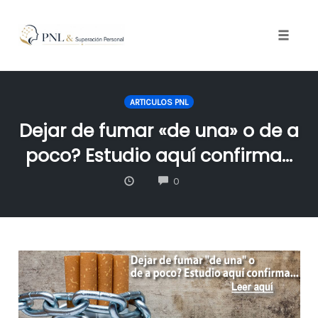
Toggle
naviga
Skip
to
ARTICULOS PNL
content
Dejar de fumar «de una» o de a
poco? Estudio aquí confirma…
COMMENTS
0