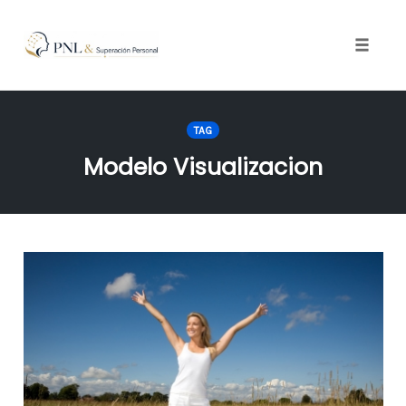
Toggle
naviga
Skip
to
TAG
content
Modelo Visualizacion