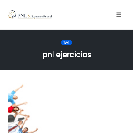
Toggle
naviga
Skip
to
TAG
content
pnl ejercicios