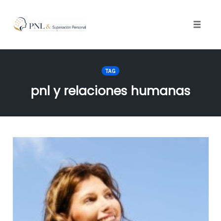
Toggle
naviga
Skip
to
TAG
content
pnl y relaciones humanas