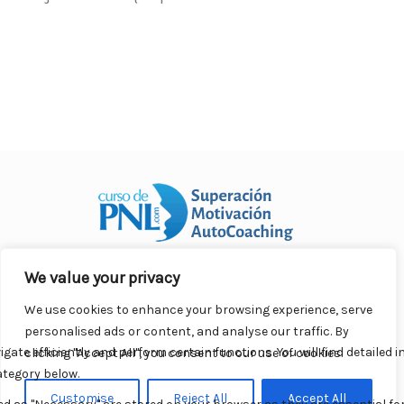
We value your privacy
Curso Práctico de PNL a distancia
© 2007- 2025. Todos los
derechos reservados.
We use cookies to enhance your browsing experience, serve
Contacto |
Privacidad |
Términos Legales |
Antispam |
personalised ads or content, and analyse our traffic. By
Responsabilidad
clicking "Accept All", you consent to our use of cookies.
Customise
Reject All
Accept All