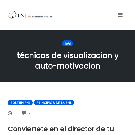
Toggle
naviga
Skip
to
TAG
content
técnicas de visualizacion y
auto-motivacion
BOLETIN PNL
PRINCIPIOS DE LA PNL
COMMENTS
9
Conviertete en el director de tu