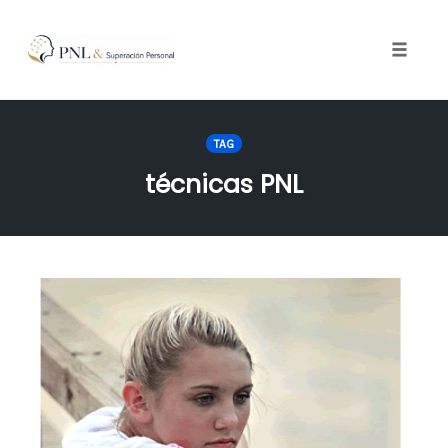
Toggle
naviga
Skip
to
TAG
content
técnicas PNL