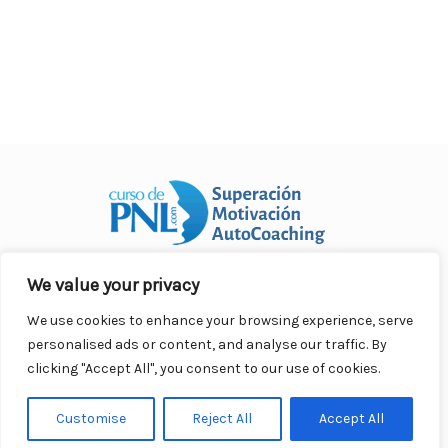
We value your privacy
Curso Práctico de PNL a distancia
© 2007- 2025. Todos los
derechos reservados.
We use cookies to enhance your browsing experience, serve
Contacto |
Privacidad |
Términos Legales |
Antispam |
personalised ads or content, and analyse our traffic. By
Responsabilidad
clicking "Accept All", you consent to our use of cookies.
Customise
Reject All
Accept All