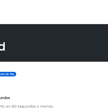
d
CAS DE PNL
gundos
PNL en 60 segundos o menos.