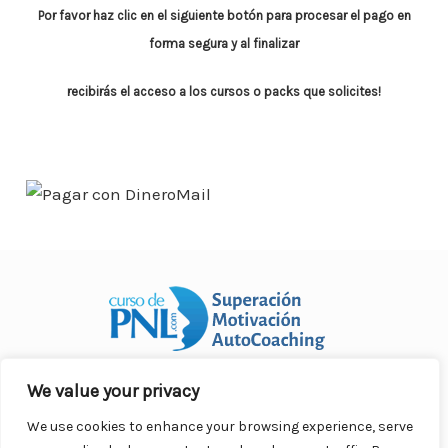
o
p
n
ar
Por favor haz clic en el siguiente botón para procesar el pago en
o
p
ti
forma segura y al finalizar
k
r
recibirás el acceso a los cursos o packs que solicites!
We value your privacy
Curso Práctico de PNL a distancia
© 2007- 2025. Todos los
derechos reservados.
We use cookies to enhance your browsing experience, serve
Contacto |
Privacidad |
Términos Legales |
Antispam |