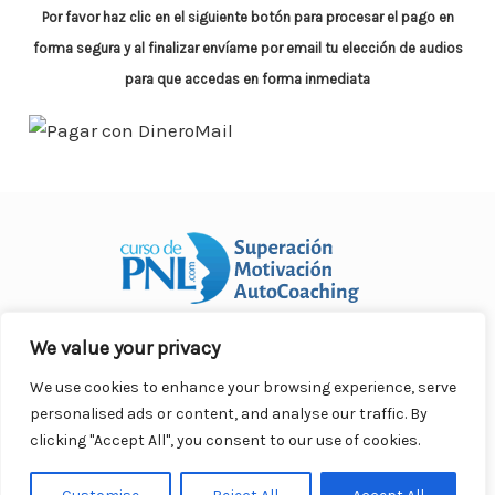
o
p
n
ar
Por favor haz clic en el siguiente botón para procesar el pago en
o
p
ti
forma segura y al finalizar envíame por email
tu elección de audios
k
para que accedas en forma inmediata
r
We value your privacy
Curso Práctico de PNL a distancia
© 2007- 2025. Todos los
derechos reservados.
We use cookies to enhance your browsing experience, serve
Contacto |
Privacidad |
Términos Legales |
Antispam |
personalised ads or content, and analyse our traffic. By
Responsabilidad
clicking "Accept All", you consent to our use of cookies.