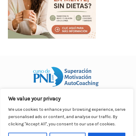
We value your privacy
Curso Práctico de PNL a distancia
© 2007- 2025. Todos los
derechos reservados.
We use cookies to enhance your browsing experience, serve
Contacto |
Privacidad |
Términos Legales |
Antispam |
personalised ads or content, and analyse our traffic. By
Responsabilidad
clicking "Accept All", you consent to our use of cookies.