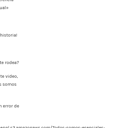
ual»
historia!
 te rodea?
te video,
os somos
 error de
odepnl.s3.amazonaws.com/Todos-somos-esenciales-