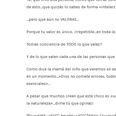
de esto…que quizás lo sabes de forma «intelect
…pero que aún no VALORAS…
Porque tu valor es único, irrepetible…en toda la 
Tomas conciencia de TODO lo que vales?
Y de lo que valen cada una de las personas que
Como dice la mamá del niño que veremos en es
en un momento…»Dios no comete errores, tod
esenciales»…
A pesar que muchos crean que este chico es «un
la naturaleza»…dime tú que opinas!
[flv witdth=»600″ height=»400″]https://curs