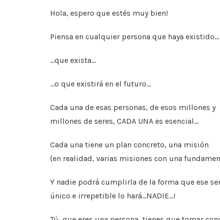
a
wi
m
h
nt
n
in
c
tt
ai
at
er
k
t
Hola, espero que estés muy bien!
e
er
l
s
e
e
Piensa en cualquier persona que haya existido…
b
A
st
dI
o
p
n
…que exista…
o
p
…o que existirá en el futuro…
k
Cada una de esas personas, de esos millones y
millones de seres, CADA UNA es esencial…
Cada una tiene un plan concreto, una misión
(en realidad, varias misiones con una fundamen
Y nadie podrá cumplirla de la forma que ese se
único e irrepetible lo hará…NADIE…!
Tú, que eres una persona, tienes que tomar con