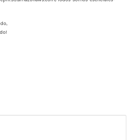
odo,
do!