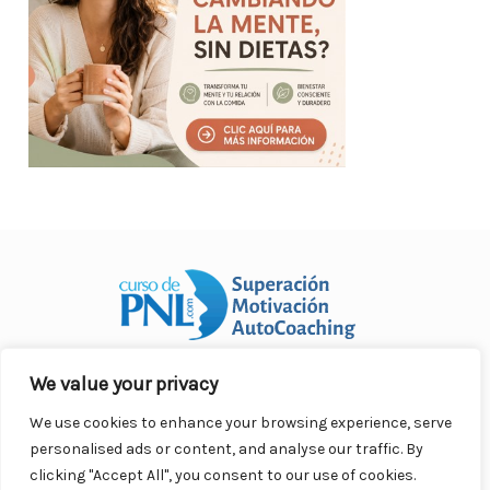
We value your privacy
Curso Práctico de PNL a distancia
© 2007- 2025. Todos los
derechos reservados.
We use cookies to enhance your browsing experience, serve
Contacto |
Privacidad |
Términos Legales |
Antispam |
personalised ads or content, and analyse our traffic. By
Responsabilidad
clicking "Accept All", you consent to our use of cookies.