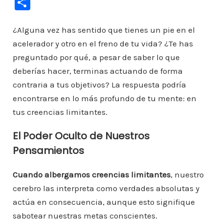
C
c
tt
ai
at
er
k
t
gr
o
e
er
l
s
e
e
a
m
¿Alguna vez has sentido que tienes un pie en el
b
A
st
dI
m
acelerador y otro en el freno de tu vida? ¿Te has
p
preguntado por qué, a pesar de saber lo que
o
p
n
ar
deberías hacer, terminas actuando de forma
o
p
ti
contraria a tus objetivos? La respuesta podría
k
r
encontrarse en lo más profundo de tu mente: en
tus creencias limitantes.
El Poder Oculto de Nuestros
Pensamientos
Cuando albergamos creencias limitantes
, nuestro
cerebro las interpreta como verdades absolutas y
actúa en consecuencia, aunque esto signifique
sabotear nuestras metas conscientes.