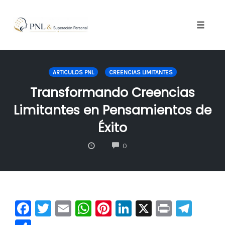
Toggle
naviga
Skip
to
ARTICULOS PNL
CREENCIAS LIMITANTES
content
Transformando Creencias
Limitantes en Pensamientos de
Éxito
COMMENTS
0
F
T
E
W
Pi
Li
X
Pr
Te
a
wi
m
h
nt
n
in
le