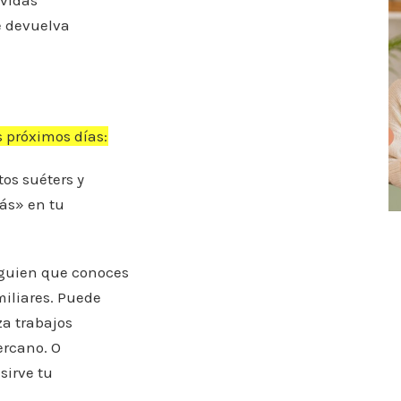
 vidas
te devuelva
 próximos días:
os suéters y
ás» en tu
lguien que conoces
miliares. Puede
za trabajos
ercano. O
sirve tu