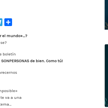
Te
C
le
o
gr
m
ar el mundo»…?
ase?
a
p
m
ar
e boletín
ti
,
SON
PERSONAS de bien. Como tú!
r
arecernos
mposible»
te va a una
l tema…