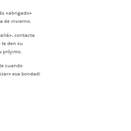
rás «abrigado»
a de invierno.
 allá», contacta
 te den su
u prójimo.
nte cuando
izar» esa bondad!