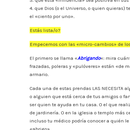
3. que esta «influencia» sea positiva en sus
4. que Dios (o el Universo, o quien quieras) 
el «ciento por uno».
Estás lista/o?
Empecemos con las «micro-cambios» de los
El primero se llama «
Abrigando
«: mira cuánt
frazadas, poleras y «pulóveres» están «de m
armario.
Cada una de estas prendas LAS NECESITA a
o alguien que está cerca de tus amigos o fa
ser quien te ayuda en tu casa. O el que reali
de jardinería. O en la iglesia o templo más c
incluso tu médico podría conocer a quién le 
«abrigo».