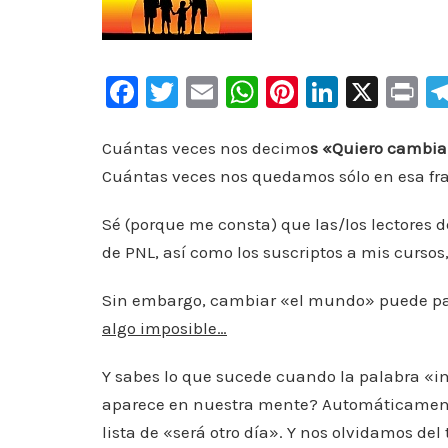
F
T
E
W
Pi
Li
X
Pr
a
wi
m
h
nt
n
in
c
tt
ai
at
er
k
t
Cuántas veces nos decimo
s «Quiero cambi
Cuántas veces nos quedamos sólo en esa fr
e
er
l
s
e
e
b
A
st
dI
Sé (porque me consta) que las/los lectores d
o
p
n
de PNL, así como los suscriptos a mis cursos
o
p
Sin embargo, cambiar «el mundo» puede p
k
algo imposible…
Y sabes lo que sucede cuando la palabra «i
aparece en nuestra mente? Automáticamen
lista de «será otro día». Y nos olvidamos de