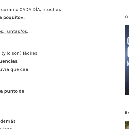
 el camino CADA DÍA, muchas
O
a poquito».
s, juntas/os,
y lo son) fáciles
uencias
,
uvia que cae
 a punto de
B
s demás