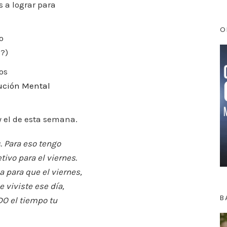
s a lograr para
O
o
o?)
os
ución Mental
 y el de esta semana.
. Para eso tengo
tivo para el viernes.
a para que el viernes,
 viviste ese día,
B
DO el tiempo tu