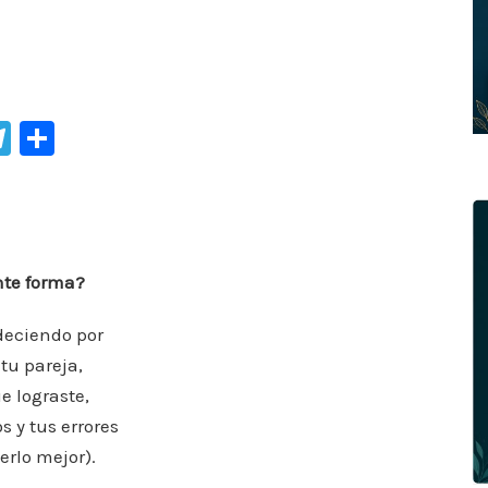
Te
C
le
o
gr
m
a
p
m
ar
nte forma?
ti
deciendo por
r
 tu pareja,
ue lograste,
 y tus errores
erlo mejor).