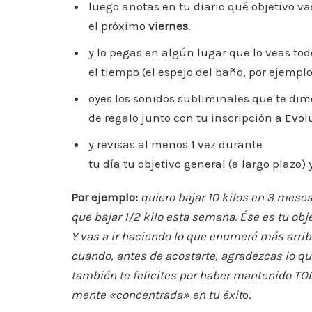
luego anotas en tu diario qué objetivo va
el próximo
viernes
.
y lo pegas en algún lugar que lo veas tod
el tiempo (el espejo del baño, por ejempl
oyes los sonidos subliminales que te dim
de regalo junto con tu inscripción a
Evol
y revisas al menos 1 vez durante
tu día tu objetivo general (a largo plazo)
Por ejemplo:
quiero bajar 10 kilos en 3 meses
que bajar 1/2 kilo esta semana. Ése es tu obje
Y vas a ir haciendo lo que enumeré más arrib
cuando, antes de acostarte, agradezcas lo que
también te felicites por haber mantenido TO
mente «concentrada» en tu éxit
o.