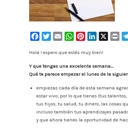
F
T
E
W
Pi
Li
X
Pr
a
wi
m
h
nt
n
in
c
tt
ai
at
er
k
t
Hola ! espero que estés muy bien!
e
er
l
s
e
e
Y que tengas una excelente semana…
b
A
st
dI
Qué te parece empezar el lunes de la siguie
o
p
n
empiezas cada día de esta semana agra
o
p
estar vivo, por lo que tienes (tus talentos,
k
tus hijos, tu salud, tu dinero, las cosas q
incluso también tus aprendizajes pasados
y que ahora tienes la oportunidad de hac