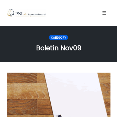
Toggle
naviga
Skip
to
CATEGORY
content
Boletin Nov09