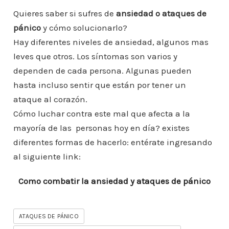
o
e
er
l
s
e
e
a
m
Quieres saber si sufres de
ansiedad o ataques de
b
A
st
dI
m
pánico
y cómo solucionarlo?
p
Hay diferentes niveles de ansiedad, algunos mas
o
p
n
ar
leves que otros. Los síntomas son varios y
o
p
ti
dependen de cada persona. Algunas pueden
k
r
hasta incluso sentir que están por tener un
ataque al corazón.
Cómo luchar contra este mal que afecta a la
mayoría de las personas hoy en día? existes
diferentes formas de hacerlo: entérate ingresando
al siguiente link:
Como combatir la ansiedad y ataques de pánico
ATAQUES DE PÁNICO