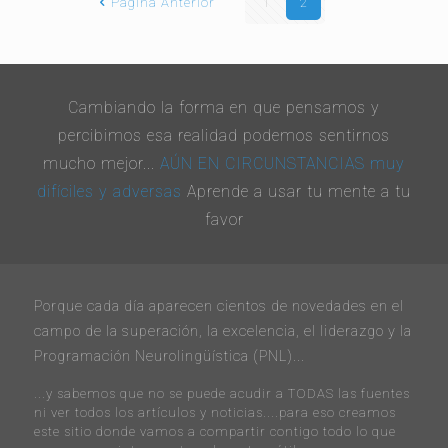
Página Anterior
1
2
Cambiando la forma en que pensamos y
percibimos esa realidad podemos sentirnos
mucho mejor...
AÚN EN CIRCUNSTANCIAS muy
difíciles y adversas
Aprende a usar tu mente a tu
favor
Porque cada día aparecen cientos de novedades en el
campo de la superación, la excelencia, el liderazgo y la
Programación Neurolingüística (PNL)...
...y sabemos que no se puede acudir a TODAS las fuentes
ni ver todos los artículos y noticias....para eso creamos
este sitio donde vamos a compartir contigo todo lo que