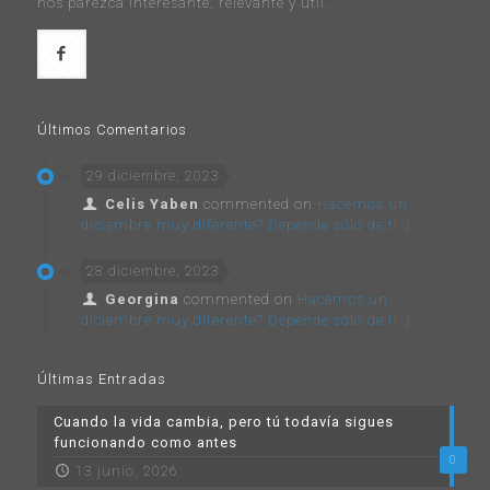
nos parezca interesante, relevante y útil.
Últimos Comentarios
29 diciembre, 2023
Celis Yaben
commented on
Hacemos un
diciembre muy diferente? Depende sólo de ti :)
28 diciembre, 2023
Georgina
commented on
Hacemos un
diciembre muy diferente? Depende sólo de ti :)
Últimas Entradas
Cuando la vida cambia, pero tú todavía sigues
funcionando como antes
0
13 junio, 2026