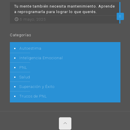
Tu mente también necesita mantenimiento. Aprende
a reprogramarla para lograr lo que querés.
0
6 mayo, 2025
Categorías
Autoestima
Inteligencia Emocional
PNL
Salud
Superación y Éxito
Trucos de PNL