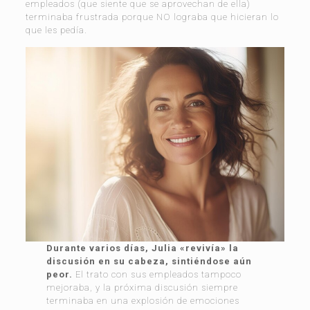
empleados (que siente que se aprovechan de ella)
terminaba frustrada porque NO lograba que hicieran lo
que les pedía.
Durante varios días, Julia «revivía» la
discusión en su cabeza, sintiéndose aún
peor.
El trato con sus empleados tampoco
mejoraba, y la próxima discusión siempre
terminaba en una explosión de emociones