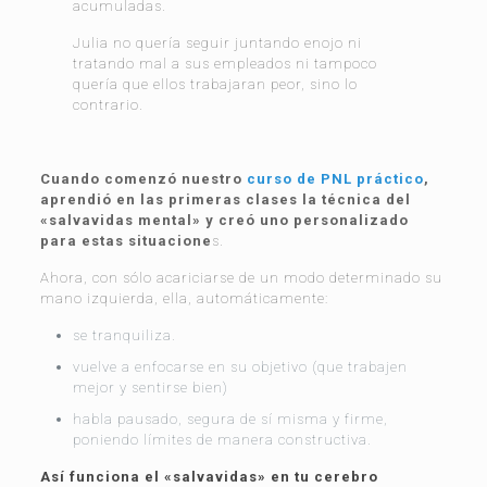
acumuladas.
Julia no quería seguir juntando enojo ni
tratando mal a sus empleados ni tampoco
quería que ellos trabajaran peor, sino lo
contrario.
Cuando comenzó nuestro
curso de PNL práctico
,
aprendió en las primeras clases la técnica del
«salvavidas mental» y creó uno personalizado
para estas situacione
s.
Ahora, con sólo acariciarse de un modo determinado su
mano izquierda, ella, automáticamente:
se tranquiliza.
vuelve a enfocarse en su objetivo (que trabajen
mejor y sentirse bien)
habla pausado, segura de sí misma y firme,
poniendo límites de manera constructiva.
Así funciona el «salvavidas» en tu cerebro