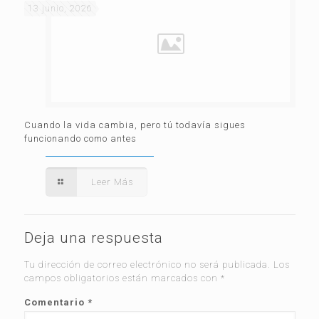
13 junio, 2026
Cuando la vida cambia, pero tú todavía sigues
funcionando como antes
Leer Más
Deja una respuesta
Tu dirección de correo electrónico no será publicada.
Los
campos obligatorios están marcados con
*
Comentario
*