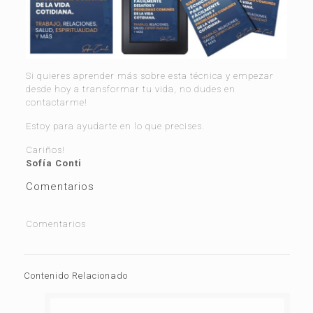
Si quieres aprender más sobre esta técnica y empezar
desde hoy a transformar tu vida, no dudes en
contactarme!
Estoy para ayudarte en lo que precises.
Cariños!
Sofía Conti
Comentarios
Comentarios
Contenido Relacionado