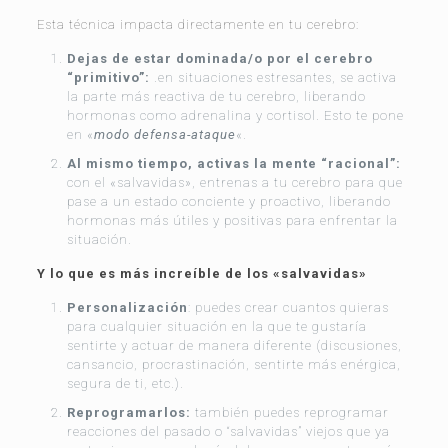
Esta técnica impacta directamente en tu cerebro:
Dejas de estar dominada/o por el cerebro
“primitivo”:
.en situaciones estresantes, se activa
la parte más reactiva de tu cerebro, liberando
hormonas como adrenalina y cortisol. Esto te pone
en «
modo defensa-ataque
«.
Al mismo tiempo, activas la mente “racional”:
con el «salvavidas», entrenas a tu cerebro para que
pase a un estado conciente y proactivo, liberando
hormonas más útiles y positivas para enfrentar la
situación.
Y lo que es más increíble de los «salvavidas»
Personalización
: puedes crear cuantos quieras
para cualquier situación en la que te gustaría
sentirte y actuar de manera diferente (discusiones,
cansancio, procrastinación, sentirte más enérgica,
segura de ti, etc.).
Reprogramarlos:
también puedes reprogramar
reacciones del pasado o “salvavidas” viejos que ya