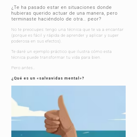
¿Te ha pasado estar en situaciones donde
hubieras querido actuar de una manera, pero
terminaste haciéndolo de otra… peor?
No te preocupes: tengo una técnica que te va a encantar
(porque es fácil y rápida de aprender y aplicar y super
poderosa en sus efectos).
Te daré un ejemplo práctico que ilustra cómo esta
técnica puede transformar tu vida para bien.
Pero antes…
¿Qué es un «salvavidas mental»?