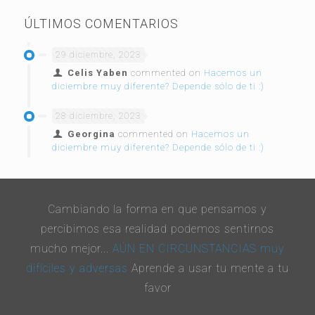
ÚLTIMOS COMENTARIOS
29 diciembre, 2023
Celis Yaben
commented on
Hacemos un
diciembre muy diferente? Depende sólo de ti :)
28 diciembre, 2023
Georgina
commented on
Hacemos un
diciembre muy diferente? Depende sólo de ti :)
Cambiando la forma en que pensamos y
percibimos esa realidad podemos sentirnos
mucho mejor...
AÚN EN CIRCUNSTANCIAS muy
difíciles y adversas
Aprende a usar tu mente a tu
favor