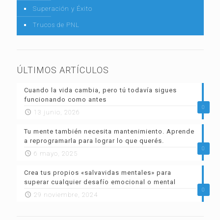
Superación y Éxito
Trucos de PNL
ÚLTIMOS ARTÍCULOS
Cuando la vida cambia, pero tú todavía sigues
funcionando como antes
0
13 junio, 2026
Tu mente también necesita mantenimiento. Aprende
a reprogramarla para lograr lo que querés.
0
6 mayo, 2025
Crea tus propios «salvavidas mentales» para
superar cualquier desafío emocional o mental
0
29 noviembre, 2024