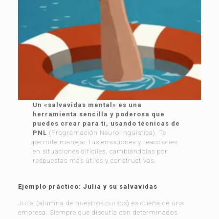
Un «salvavidas mental» es una
herramienta sencilla y poderosa que
puedes crear para ti, usando técnicas de
PNL
(Programación Neurolingüística). Te
permite manejar tus emociones y reacciones
en situaciones difíciles, cambiándolas por
respuestas más útiles y constructivas.
Ejemplo práctico: Julia y su salvavidas
Julia (alumna de nuestros cursos) es dueña de una
empresa. Siempre que discutía con determinados