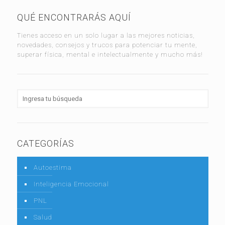
QUÉ ENCONTRARÁS AQUÍ
Tienes acceso en un solo lugar a las mejores noticias,
novedades, consejos y trucos para potenciar tu mente,
superar física, mental e intelectualmente y mucho más!
CATEGORÍAS
Autoestima
Inteligencia Emocional
PNL
Salud