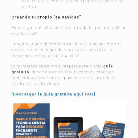
no te sirven, reemplazándolas por respuestas más
positivas.
Creando tu propio “salvavidas”
Piensa: ¿en qué situaciones de tu vida te gustaría aplicar
esta técnica?
Imagina: ¿cuán diferente sería el resultado si actuaras
de otro modo en lugar de reaccionar como lo estás
haciendo ahora en esa situación?
Si te interesa saber más, preparé para ti esta
guía
gratuita
, donde encontrarás un extenso listado de
problemas y desafíos que puedes revertir usando la
técnica del «salvavidas».
[Descargar la guía gratuita aquí HOY]