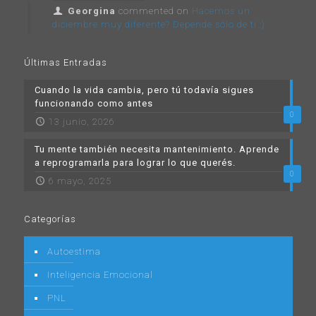
Georgina
commented on
Hacemos un
diciembre muy diferente? Depende sólo de ti :)
Últimas Entradas
Cuando la vida cambia, pero tú todavía sigues
funcionando como antes
0
13 junio, 2026
Tu mente también necesita mantenimiento. Aprende
a reprogramarla para lograr lo que querés.
0
6 mayo, 2025
Categorías
Autoestima
Inteligencia Emocional
PNL