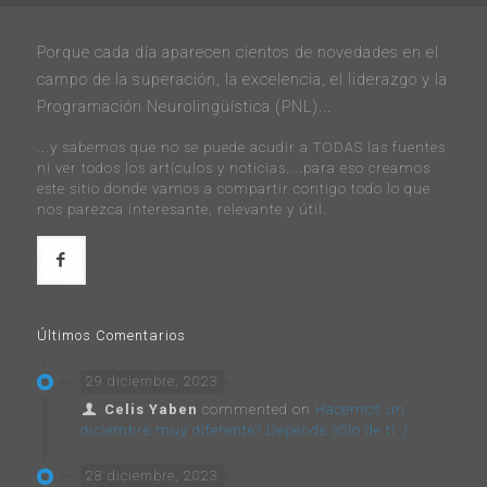
Porque cada día aparecen cientos de novedades en el
campo de la superación, la excelencia, el liderazgo y la
Programación Neurolingüística (PNL)...
...y sabemos que no se puede acudir a TODAS las fuentes
ni ver todos los artículos y noticias....para eso creamos
este sitio donde vamos a compartir contigo todo lo que
nos parezca interesante, relevante y útil.
Últimos Comentarios
29 diciembre, 2023
Celis Yaben
commented on
Hacemos un
diciembre muy diferente? Depende sólo de ti :)
28 diciembre, 2023