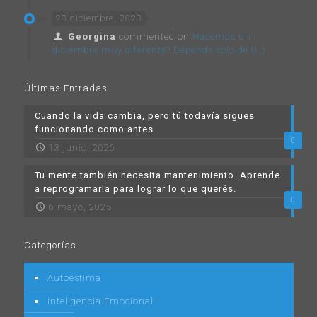
28 diciembre, 2023
Georgina
commented on
Hacemos un
diciembre muy diferente? Depende sólo de ti :)
Últimas Entradas
Cuando la vida cambia, pero tú todavía sigues
funcionando como antes
0
13 junio, 2026
Tu mente también necesita mantenimiento. Aprende
a reprogramarla para lograr lo que querés.
0
6 mayo, 2025
Categorías
Autoestima
Inteligencia Emocional