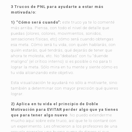
3 Trucos de PNL para ayudarte a estar más
motivada/o:
1) “Cómo será cuando”:
este truco ya te lo comenté
más arriba. Piensa, con todo el nivel de detalle que
puedas (olores, colores, movimientos, sonidos,
sensaciones físicas, etc) cómo será cuando obtengas
esa meta. Cómo será tu vida, con quién hablarás, con
quién estarás, qué tendrás, qué dejarás de tener que
ahora te molesta, etc. No “debatas” con tu “duende
maligno” (el crítico interno) si es posible o no para ti
lograr la meta. Sólo mira en tu mente y siente cómo es
tu vida alcanzando este objetivo.
Esta visualización te ayudará no sólo a motivarte, sino
también a determinar con mayor precisión qué quieres
lograr.
2) Aplica en tu vida el principio de Doble
Motivación para EVITAR perder algo que ya tienes
que para tener algo nuevo
. No puedo extenderme
mucho aquí sobre este truco, así que te lo contaré con
un experimento. Les ofrecieron a los profesores de una
escuela pagarles una buena suma de dinero si sus