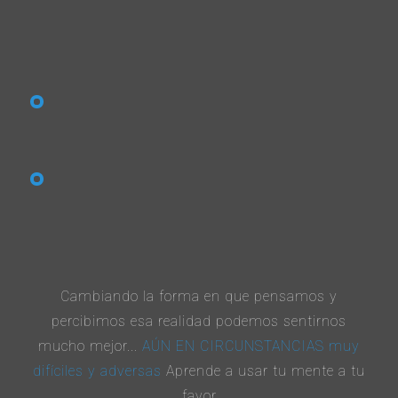
ÚLTIMOS COMENTARIOS
29 diciembre, 2023
Celis Yaben
commented on
Hacemos un
diciembre muy diferente? Depende sólo de ti :)
28 diciembre, 2023
Georgina
commented on
Hacemos un
diciembre muy diferente? Depende sólo de ti :)
Cambiando la forma en que pensamos y
percibimos esa realidad podemos sentirnos
mucho mejor...
AÚN EN CIRCUNSTANCIAS muy
difíciles y adversas
Aprende a usar tu mente a tu
favor