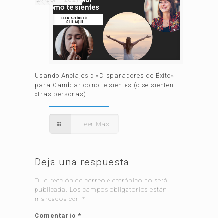
27 abril, 2021
Usando Anclajes o «Disparadores de Éxito»
para Cambiar como te sientes (o se sienten
otras personas)
Leer Más
Deja una respuesta
Tu dirección de correo electrónico no será
publicada.
Los campos obligatorios están
marcados con
*
Comentario
*