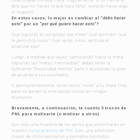
relacionada con esa meta. Lógicamente, si tu mente te
dice que no “tienes lo que hace falta”, evitarás hacer algo
al respecto.
En estos casos, lo mejor es cambiar el “
debo hacer
esto
” por un “
por qué quiero hacer esto
“?
Qué lograrás al completar esa meta? Qué sentirás? Qué
te permitirá hacer? Qué verás, oirás, sentirás al
alcanzar eso?
Luego, a medida que vayas “caminando” hacia la meta,
logrando las “metas intermedias”, debes tener la
suficiente “flexibilidad mental” para ir ajustando tu plan
de acuerdo a tus resultados.
Y, permanentemente, tener como “norte” a tu meta final,
para no perder la motivación inicial en ningún
momento.
Brevemente, a continuación, te cuento 3 trucos de
PNL para motivarte (o motivar a otros).
Son sólo una muestra de los varios que encontrarás en
nuestro
curso práctico de PNL
(con una extensión
mayor de cómo aplicarlos y ejemplos concretos.