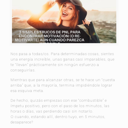
Nos pasa a todas/os. Para determinadas cosas, sientes
una energía increíble, unas ganas casi imparables, que
te “llevan” prácticamente sin ningún esfuerzo a
conseguirlas.
Mientras que para alcanzar otras, se te hace un “cuesta
arriba” que, a la mayoría, termina impidiéndole lograr
esa esquiva meta.
De hecho, quizás empiezas con ese “combustible” e
ímpetu positivo, pero con el paso de los minutos, las
horas o días, vas perdiendo casi sin notarlo.
O cuando, estando allí, dentro tuyo, en 5 minutos,
desaparece?