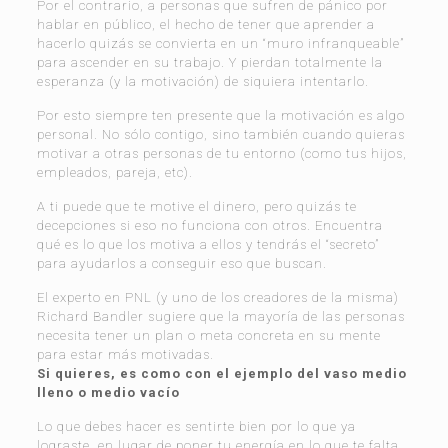
Por el contrario, a personas que sufren de pánico por
hablar en público, el hecho de tener que aprender a
hacerlo quizás se convierta en un “muro infranqueable”
para ascender en su trabajo. Y pierdan totalmente la
esperanza (y la motivación) de siquiera intentarlo.
Por esto siempre ten presente que la motivación es algo
personal. No sólo contigo, sino también cuando quieras
motivar a otras personas de tu entorno (como tus hijos,
empleados, pareja, etc).
A ti puede que te motive el dinero, pero quizás te
decepciones si eso no funciona con otros. Encuentra
qué es lo que los motiva a ellos y tendrás el “secreto”
para ayudarlos a conseguir eso que buscan.
El experto en PNL (y uno de los creadores de la misma)
Richard Bandler sugiere que la mayoría de las personas
necesita tener un plan o meta concreta en su mente
para estar más motivadas.
Si quieres, es como con el ejemplo del vaso medio
lleno o medio vacío
Lo que debes hacer es sentirte bien por lo que ya
lograste, en lugar de poner tu energía en lo que te falta