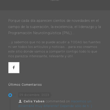
Porque cada día aparecen cientos de novedades en el
campo de la superación, la excelencia, el liderazgo y la
Programación Neurolingüística (PNL)...
...y sabemos que no se puede acudir a TODAS las fuentes
ni ver todos los artículos y noticias....para eso creamos
este sitio donde vamos a compartir contigo todo lo que
nos parezca interesante, relevante y útil.
Últimos Comentarios
29 diciembre, 2023
Celis Yaben
commented on
Hacemos un
diciembre muy diferente? Depende sólo de ti :)