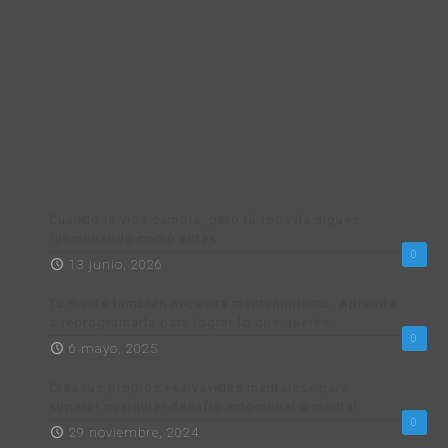
Salud
Superación y Éxito
Trucos de PNL
ÚLTIMOS ARTÍCULOS
Cuando la vida cambia, pero tú todavía sigues
funcionando como antes
0
13 junio, 2026
Tu mente también necesita mantenimiento. Aprende
a reprogramarla para lograr lo que querés.
0
6 mayo, 2025
Crea tus propios «salvavidas mentales» para
superar cualquier desafío emocional o mental
0
29 noviembre, 2024