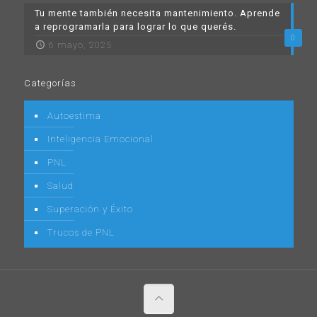
Tu mente también necesita mantenimiento. Aprende
a reprogramarla para lograr lo que querés.
0
6 mayo, 2025
Categorías
Autoestima
Inteligencia Emocional
PNL
Salud
Superación y Éxito
Trucos de PNL