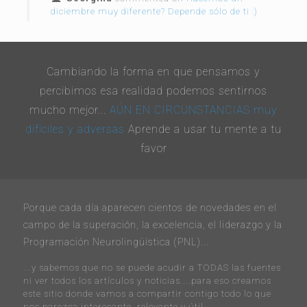
diciembre muy diferente? Depende sólo de ti :)
Cambiando la forma en que pensamos y
percibimos esa realidad podemos sentirnos
mucho mejor...
AÚN EN CIRCUNSTANCIAS muy
difíciles y adversas
Aprende a usar tu mente a tu
favor
Porque cada día aparecen cientos de novedades en el
campo de la superación, la excelencia, el liderazgo y la
Programación Neurolingüística (PNL)...
...y sabemos que no se puede acudir a TODAS las fuentes
ni ver todos los artículos y noticias....para eso creamos
este sitio donde vamos a compartir contigo todo lo que
nos parezca interesante, relevante y útil.