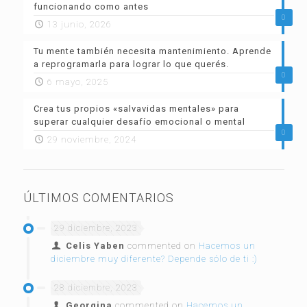
funcionando como antes
0
13 junio, 2026
Tu mente también necesita mantenimiento. Aprende
a reprogramarla para lograr lo que querés.
0
6 mayo, 2025
Crea tus propios «salvavidas mentales» para
superar cualquier desafío emocional o mental
0
29 noviembre, 2024
ÚLTIMOS COMENTARIOS
29 diciembre, 2023
Celis Yaben
commented on
Hacemos un
diciembre muy diferente? Depende sólo de ti :)
28 diciembre, 2023
Georgina
commented on
Hacemos un