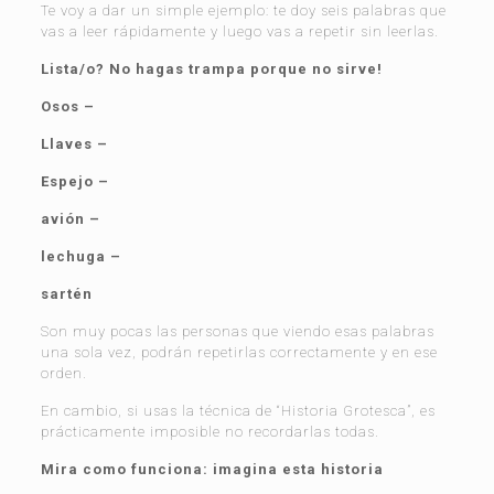
Te voy a dar un simple ejemplo: te doy seis palabras que
vas a leer rápidamente y luego vas a repetir sin leerlas.
Lista/o? No hagas trampa porque no sirve!
Osos –
Llaves –
Espejo –
avión –
lechuga –
sartén
Son muy pocas las personas que viendo esas palabras
una sola vez, podrán repetirlas correctamente y en ese
orden.
En cambio, si usas la técnica de “Historia Grotesca”, es
prácticamente imposible no recordarlas todas.
Mira como funciona: imagina esta historia