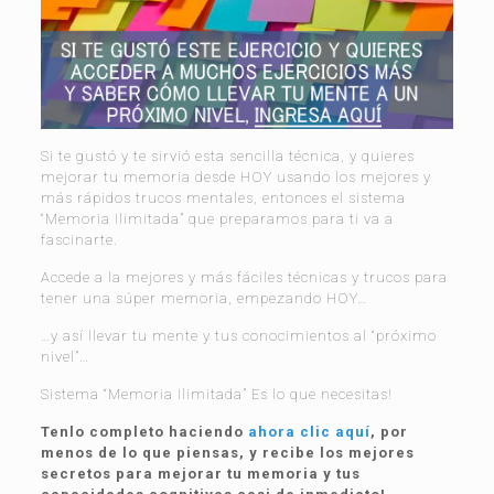
Si te gustó y te sirvió esta sencilla técnica, y quieres
mejorar tu memoria desde HOY usando los mejores y
más rápidos trucos mentales, entonces el sistema
“Memoria Ilimitada” que preparamos para ti va a
fascinarte.
Accede a la mejores y más fáciles técnicas y trucos para
tener una súper memoria, empezando HOY…
…y así llevar tu mente y tus conocimientos al “próximo
nivel”…
Sistema “Memoria Ilimitada” Es lo que necesitas!
Tenlo completo haciendo
ahora clic aquí
, por
menos de lo que piensas, y recibe los mejores
secretos para mejorar tu memoria y tus