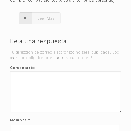
Cambiar como te sientes (o se sienten otras personas)
Leer Más
Deja una respuesta
Tu dirección de correo electrónico no será publicada.
Los
campos obligatorios están marcados con
*
Comentario
*
Nombre
*