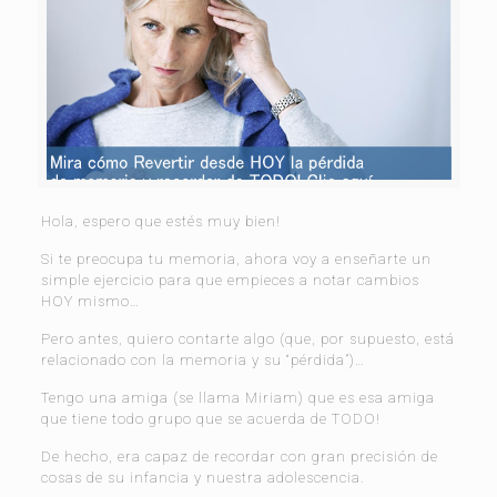
Hola, espero que estés muy bien!
Si te preocupa tu memoria, ahora voy a enseñarte un
simple ejercicio para que empieces a notar cambios
HOY mismo…
Pero antes, quiero contarte algo (que, por supuesto, está
relacionado con la memoria y su “pérdida”)…
Tengo una amiga (se llama Miriam) que es esa amiga
que tiene todo grupo que se acuerda de TODO!
De hecho, era capaz de recordar con gran precisión de
cosas de su infancia y nuestra adolescencia.