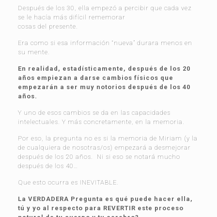
Después de los 30, ella empezó a percibir que cada vez
se le hacía más difícil rememorar
cosas del presente.
Era como si esa información “nueva” durara menos en
su mente.
En realidad, estadísticamente, después de los 20
años empiezan a darse cambios físicos que
empezarán a ser muy notorios después de los 40
años.
Y uno de esos cambios se da en las capacidades
intelectuales. Y más concretamente, en la memoria.
Por eso, la pregunta no es si la memoria de Miriam (y la
de cualquiera de nosotras/os) empezará a desmejorar
después de los 20 años. Ni si eso se notará mucho
después de los 40…
Que esto ocurra es INEVITABLE.
La VERDADERA Pregunta es qué puede hacer ella,
tú y yo al respecto para
REVERTIR este proceso