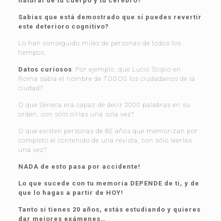
natural de tu cuerpo y tu cerebro?
Sabías que está demostrado que sí puedes revertir
este deterioro cognitivo?
Lo han conseguido miles de personas de todos los
tiempos.
Datos curiosos
: Por ejemplo, que Lucio Scipio en
Roma sabía el nombre de TODOS los ciudadanos de la
ciudad?
O que Séneca era capaz de decir 2000 palabras en su
orden, con sólo oírlas una sola vez?
O que existen personas de 80 años que memorizan por
completo el contenido de una revista, con sólo leerlas
una vez?
NADA de esto pasa por accidente!
Lo que sucede con tu memoria
DEPENDE de ti, y de
que lo hagas a partir de HOY!
Tanto si tienes 20 años, estás estudiando y
quieres
dar mejores exámenes…