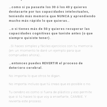
…como si ya pasaste los 30 ó los 40 y quieres
destacarte por tus capacidades intelectuales,
teniendo más memoria que NUNCA y
aprendiendo
mucho más rápido lo que quieras…
…o si tienes más de 50 y quieres recuperar las
capacidades cognitivas que tuviste antes (o que
siempre quisiste tener).
..
…Si haces simples y fáciles ejercicios con tu memoria
(en un momento te daré un ejemplo para que
compruebes ahora)…
…entonces puedes REVERTIR el proceso de
deterioro cerebral.
No importa lo que otros te digan.
No importa incluso que tú creas que es posible o no.
Tu cerebro es como si fuera de plástico y eso permite
que si tú haces lo que voy a enseñarte, CAMBIE. Y
revierta este proceso.