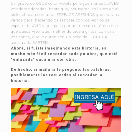
Un grupo de OSOS color violeta persiguen unas LLAVES
voladoras doradas, hasta que, por mirar las llaves en el
cielo, chocan con unos ESPEJOS ASESINOS que matan a
varios osos, hacíendolos sangrar con los vidrios del
espejo. Un AVIÓN que pasa por allí rescata al único oso
que queda vivo, que, malherido pide a gritos, con una
voz ronca, que lo curen con un poco de LECHUGA
cocida a la SARTEN.
Ahora, si fuiste imaginando esta historia, es
mucho más fácil recordar cada palabra, que está
“enlazada” cada una con otra.
De hecho, si mañana te pregunto las palabras,
posiblemente las recuerdes al recordar la
historia.