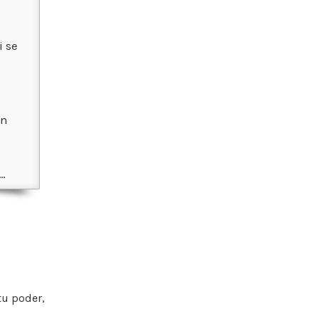
i se
on
…
tu poder,