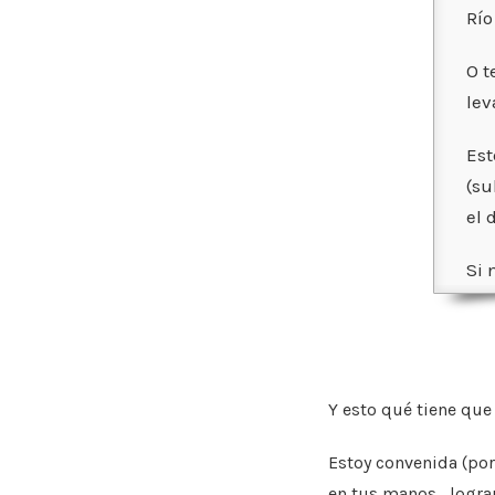
Río
O t
lev
Est
(su
el 
Si 
Y esto qué tiene que
Estoy convenida (por
en tus manos,
logra