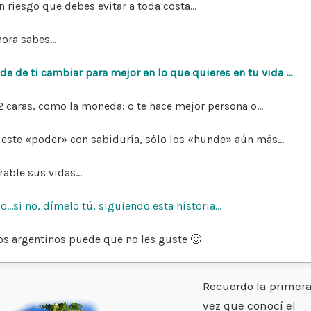
p
n
ti
an riesgo que
debes evitar a toda costa…
p
r
hora sabes…
de de ti cambiar para mejor en lo que quieres en tu vida …
2 caras, como la
moneda: o te hace mejor persona o…
 este «poder» con
sabiduría, sólo los «hunde» aún más…
able sus vidas…
o…si no, dímelo tú, siguiendo esta historia…
os argentinos puede
que no les guste 🙂
Recuerdo la primer
vez que conocí el