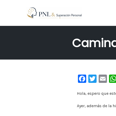
Skip
to
Caminan
content
F
T
E
a
wi
m
c
tt
ai
Hola, espero que est
e
er
l
Ayer, además de la h
b