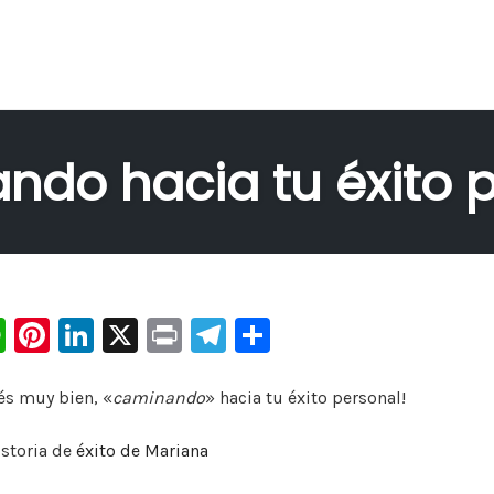
do hacia tu éxito 
W
Pi
Li
X
Pr
Te
C
h
nt
n
in
le
o
at
er
k
t
gr
m
!
és muy bien, «
caminando
» hacia tu éxito personal
s
e
e
a
p
istoria de
éxito
de Mariana
A
st
dI
m
ar