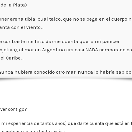
 de la Plata)
ener arena tibia, cual talco, que no se pega en el cuerpo n
anta con el viento…
e contraste me hizo darme cuenta que, a mi parecer
bjetivo), el mar en Argentina era casi NADA comparado c
del Caribe…
nunca hubiera conocido otro mar, nunca lo habría sabido
 ver contigo?
 mi experiencia de tantos
años) que darte cuenta que está en 
r cambiar eso que tanto ansías…