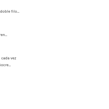
doble filo…
ren…
 cada vez
iocre…