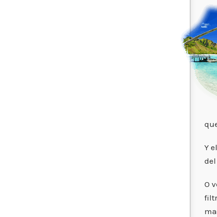
que
Y e
del
O v
fil
mar