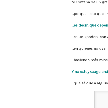
o
te contaba de un gr
o
…porque, esto que a
k
…es decir, que depen
…es un «poder» con 
…en quienes no usan
…haciendo más miser
Y no estoy exagerand
…que sé que a algun