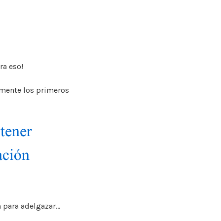
era
eso!
damente
los primeros
n para
adelgazar…