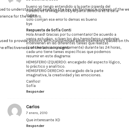
bueno yo tengo entendido q la parte izqierda del
cerebro es la imaginativa y la parte derecha es la de la
logica
solo corrijan ese error lo demas es bueno
bye
Respuesta de Sofía Conti
Hola Anaid! Gracias por tu comentario! De acuerdo a
varios estudios, si bien los dos hemisferios cerebrales
intervienen en las diferentes tareas que realizas
(conciente e inconcientemente) durante las 24 horas,
cada uno tiene tareas específicas que podemos
resumir en este diagrama:
HEMISFERIO IZQUIERDO: encargado del aspecto lógico,
lo práctico y analítico.
HEMISFERIO DERECHO: encargado de la parte
imaginativa, la creatividad y las emociones.
Cariños!
Sofía
Responder
Carlos
7 enero, 2010
Que interesante XD
Responder