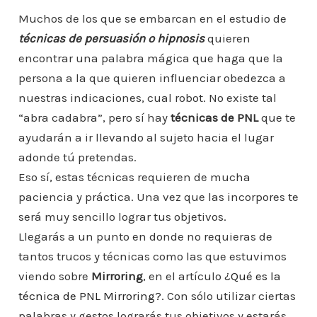
o
e
er
l
s
e
e
a
m
Muchos de los que se embarcan en el estudio de
b
A
st
dI
m
técnicas de persuasión o hipnosis
quieren
p
encontrar una palabra mágica que haga que la
o
p
n
ar
persona a la que quieren influenciar obedezca a
o
p
ti
nuestras indicaciones, cual robot. No existe tal
k
r
“abra cadabra”, pero sí hay
técnicas de PNL
que te
ayudarán a ir llevando al sujeto hacia el lugar
adonde tú pretendas.
Eso sí, estas técnicas requieren de mucha
paciencia y práctica. Una vez que las incorpores te
será muy sencillo lograr tus objetivos.
Llegarás a un punto en donde no requieras de
tantos trucos y técnicas como las que estuvimos
viendo sobre
Mirroring
, en el artículo
¿Qué es la
técnica de PNL Mirroring?
. Con sólo utilizar ciertas
palabras y gestos lograrás tus objetivos y estarás