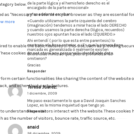
de la parte lógica y el hemisferio derecho es el
encargado de la parte emocional»
y mas adelante escriben:
«Cuando utilizamos la parte izquierda del cerebro
(imaginación) tendemos a mirar hacia el lado DERECHO
y cuando usamos la parte derecha (lógica, recuerdos)
nuestros ojos apuntan hacia el lado IZQUIERDO.»
Ahi entendí ( por lo que esta entre parentesis) lo
contrario a la frase anterior, o ¿Es que la primera frase
marcada es generalizada ó realmente existen
diferencias minimas que, por no profundizar las
omitieron?
Gracias
Responder
Teresa Juarez.
1 diciembre, 2009
Me paso exactamente lo que a David Joaquin Sanches
Lopez, es la misma inquietud que tengo yo.
Responder
anaid
26 diciembre, 2009