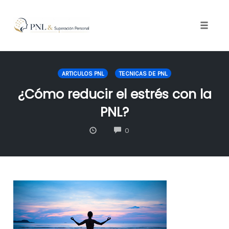
Toggle
naviga
Skip
to
ARTICULOS PNL
TECNICAS DE PNL
content
¿Cómo reducir el estrés con la
PNL?
COMMENTS
0