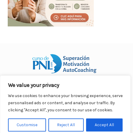
We value your privacy
Curso Práctico de PNL a distancia
© 2007- 2025. Todos los
derechos reservados.
We use cookies to enhance your browsing experience, serve
Contacto |
Privacidad |
Términos Legales |
Antispam |
personalised ads or content, and analyse our traffic. By
Responsabilidad
clicking "Accept All", you consent to our use of cookies.
Customise
Reject All
Accept All