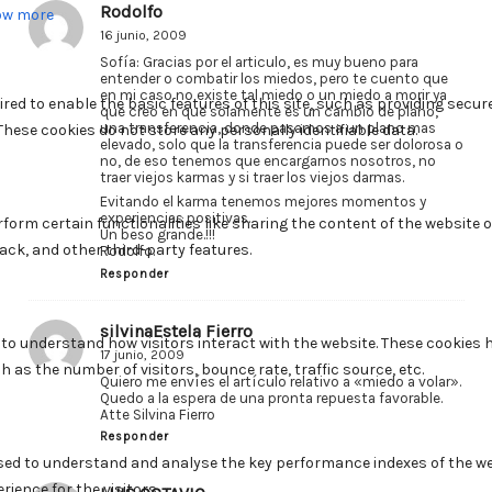
Rodolfo
16 junio, 2009
Sofía: Gracias por el articulo, es muy bueno para
entender o combatir los miedos, pero te cuento que
en mi caso no existe tal miedo o un miedo a morir ya
que creo en que solamente es un cambio de plano,
una transferencia, donde pasamos a un plano mas
elevado, solo que la transferencia puede ser dolorosa o
no, de eso tenemos que encargarnos nosotros, no
traer viejos karmas y si traer los viejos darmas.
Evitando el karma tenemos mejores momentos y
experiencias positivas.
Un beso grande.!!!
Rodolfo.
Responder
silvinaEstela Fierro
17 junio, 2009
Quiero me envíes el artículo relativo a «miedo a volar».
Quedo a la espera de una pronta repuesta favorable.
Atte Silvina Fierro
Responder