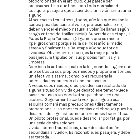
proporcionada en el artículo, que parece ser
precisamente lo que hace con toda normalidad
cualquier pasajero que asciende a un avión sin trauma
alguno.
Al ser «seres terrestres», todos, aún los que inician la
carrera para dedicarse al vuelo, profesionales o no,
deben vencer el miedo natural a volar (se llama según
tengo entendido thriller inicial). Superada esa etapa, la
2a. es la Etapa Temeraria,(digamos que es medio
«peligrosona») porque es la del «desafío al medio
aéreo» y finalmente la 3a. etapa «Conductor de
aviones». Obviamente, dicen, es la mejor para los
pasajeros, la tripulación, sus propias familias y la
Empresa.
Dice bien la autora, si mal no la leí, cuando sugiere que
uno se busca sus propios miedos y propone entonces
un efectivo sistema, como lo es recuperar la
normalidad recorriendo el camino inverso.
A veces esos miedos, creo, pueden ser resultado de
alguna situación vivida que desató ese temor. Puede
pasar incluso a un conductor que choca en una
esquina. Seguramente cada vez que llegue a esa
esquina tomará mas precauciones (directamente
proporcional a las consecuencias del choque) pues ha
desarrollado algo así como una neurosis traumática.
Un piloto profesional, puede desarrollar por fatiga, por
una serie de situaciones
vividas como traumáticas, una «desadaptación
secundaria al vuelo», Es razonable, es pasajera, y debe
ser tratada.