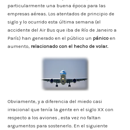
b
A
st
dI
m
particularmente una buena época para las
p
empresas aéreas. Los atentados de principio de
o
p
n
ar
siglo y lo ocurrido esta última semana (el
o
p
ti
accidente del Air Bus que iba de Río de Janeiro a
k
r
París) han generado en el público un
pánico
en
aumento,
relacionado con el hecho de volar.
Obviamente, y a diferencia del miedo casi
irracional que tenía la gente en el siglo XX con
respecto a los aviones , esta vez no faltan
argumentos para sostenerlo. En el siguiente