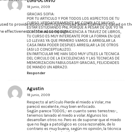
LUIS OCTAVIO
18 junio, 2009
GRACIAS SOFIA:
POR TU ARTICULO Y POR TODOS LOS ASPECTOS DE TU
CURSO. VERDADERAMENTE ME COMPLACE MUCHO
ESTAR ESTUDIANDO PNL PORQUE A PESAR DE QUE YO YA
CONOCIA ALGO DE ESTA CIENCIA A TRAVEZ DE LIBROS,
TU CURSO ES MUY INTEREANTE POR LA FORMA EN QUE
LO LLEVAS YA QUE PRIMERO VAMOS A ARREGLAR LA
CASA PARA PODER DESPUES ARREGLAR LA DE OTROS
(ASI LO CONCEPTUALIZO).
EN PARTICULAR ME HAN SIDO MUY UTILES LA TECNICA
DEL CIRCULO DE LA EXCELENCIAS Y LAS TECNICAS DE
MEMORIZACION FABULOSAS!!! GRACIAS, FELICIDADES
DE MANDO UN ABRAZO.
Responder
Agustin
18 junio, 2009
Respecto al artículo Pierde el miedo a Volar, me
pareció excelente, muy bien enfocado.
Según parece TODOS,- en cuanto seres terrestres-,
tenemos larvado el miedo a volar. Algunos los
desarrollan otros no. Pero es de suponer que el miedo
que no llega a patológico es cosa razonable, de lo
contrario es muy buena, según mi opinión, la técnica