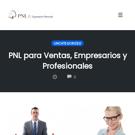
Toggle
naviga
Skip
to
UNCATEGORIZED
content
PNL para Ventas, Empresarios y
Profesionales
COMMENTS
0