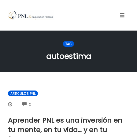
Toggle
naviga
Skip
to
TAG
content
autoestima
ARTICULOS PNL
COMMENTS
0
Aprender PNL es una inversión en
tu mente, en tu vida… y en tu