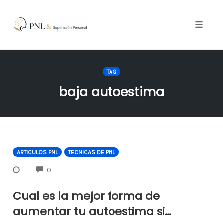
Toggle
naviga
Skip
to
TAG
content
baja autoestima
ARTICULOS PNL
TECNICAS DE PNL
COMMENTS
0
Cual es la mejor forma de
aumentar tu autoestima si…