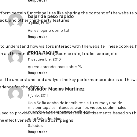
Responder
bajar de peso rapido
3 junio, 2010
Asi es! opino como tu!
Responder
ERICA RAQUEL
11 septiembre, 2010
quiero aprender mas sobre PNL
Responder
salvador Macias Martinez
7 junio, 2011
Hola Sofia acabo de inscribirme a tu curso y uno de
mis principales intereses eran los videos subliminales
cuando voy a empezar a recibirlos.
Atte.Salvador Macias
Saludos
Responder