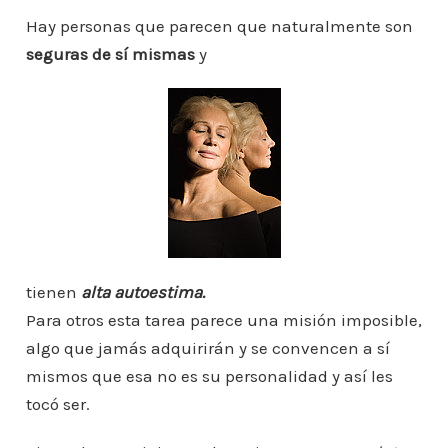
o
e
er
l
s
e
e
a
m
Hay personas que parecen que naturalmente son
b
A
st
dI
m
seguras de sí mismas
y
p
o
p
n
ar
o
p
ti
k
r
tienen
alta autoestima.
Para otros esta tarea parece una misión imposible,
algo que jamás adquirirán y se convencen a sí
mismos que esa no es su personalidad y así les
tocó ser.