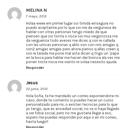
MELINA N
7 mayo, 2012
Holaa weee em primer lugar soi timida einsegura no
puedo aceptarme por lo que soi me da vergunesa de
hablar con otras personas tengo miedo de que
piensen que soi tonta o noce soi mui vergonzoza me
da verguensa todo aveses me dices q soii re callada
con las unicas personas q ablo son con mis amigas q
son2 amigas amigas pero ahora pienso q ellas creen q
soii re tarada me pone mal asta dicen q tngo un ´papa
en la boca para hablar me hacen dar bronca ala ves me
ponen triste noce me siento re solaa nesesito ayuda
Responder
Jesus
22 junio, 2012
Hola Sofia, te he mandado un correo exponiendote mi
caso, donde te comento si puedes hacer un curso
personalizado para mi, o existen tecnicas para lo que
yo tengo, que es ansiedad social, no se si haya llegado
a ser fobia social, pero no me gustaria llegar a eso,
espero me puedas responder por aqui o en mi correo,
hasta luego!!
Responder