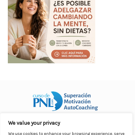
We value your privacy
Curso Práctico de PNL a distancia
© 2007- 2025. Todos los
derechos reservados.
We use cookies to enhance your browsing experience, serve