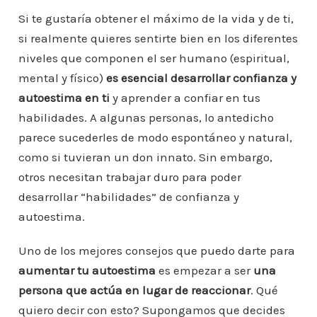
o
e
er
l
s
e
e
a
m
Si te gustaría obtener el máximo de la vida y de ti,
b
A
st
dI
m
si realmente quieres sentirte bien en los diferentes
p
niveles que componen el ser humano (espiritual,
o
p
n
ar
mental y físico)
es esencial desarrollar confianza y
o
p
ti
autoestima en ti
y aprender a confiar en tus
k
r
habilidades. A algunas personas, lo antedicho
parece sucederles de modo espontáneo y natural,
como si tuvieran un don innato. Sin embargo,
otros necesitan trabajar duro para poder
desarrollar “habilidades” de confianza y
autoestima.
Uno de los mejores consejos que puedo darte para
aumentar tu autoestima
es empezar a ser
una
persona que actúa en lugar de reaccionar
. Qué
quiero decir con esto? Supongamos que decides