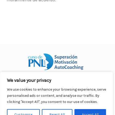
We value your privacy
Curso Práctico de PNL a distancia
© 2007- 2025. Todos los
derechos reservados.
We use cookies to enhance your browsing experience, serve
Contacto |
Privacidad |
Términos Legales |
Antispam |
personalised ads or content, and analyse our traffic. By
Responsabilidad
clicking "Accept All", you consent to our use of cookies.
Customise
Reject All
Accept All