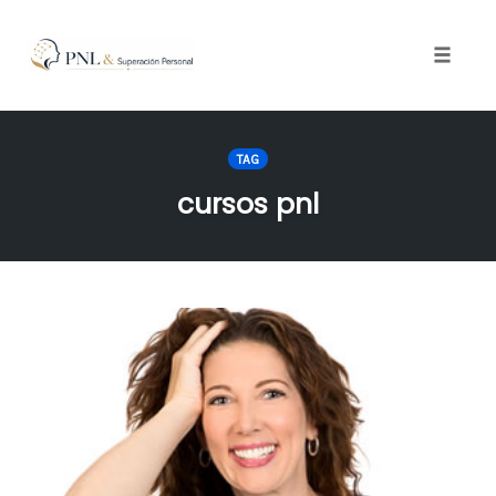
Toggle
naviga
Skip
to
TAG
content
cursos pnl