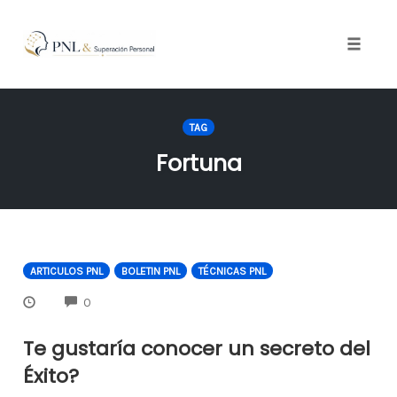
Toggle
naviga
Skip
to
TAG
content
Fortuna
ARTICULOS PNL
BOLETIN PNL
TÉCNICAS PNL
COMMENTS
0
Te gustaría conocer un secreto del
Éxito?