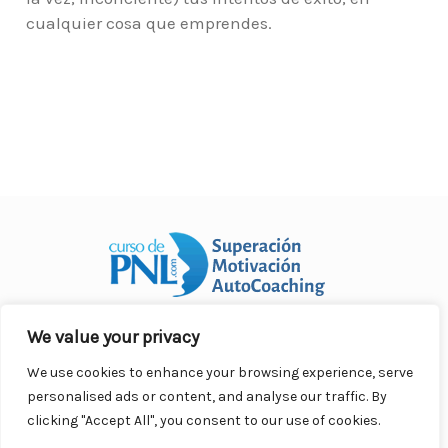
cualquier cosa que emprendes.
We value your privacy
Curso Práctico de PNL a distancia
© 2007- 2025. Todos los
derechos reservados.
We use cookies to enhance your browsing experience, serve
Contacto |
Privacidad |
Términos Legales |
Antispam |
personalised ads or content, and analyse our traffic. By
Responsabilidad
clicking "Accept All", you consent to our use of cookies.