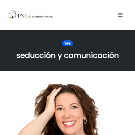
Toggle
naviga
Skip
to
TAG
content
seducción y comunicación