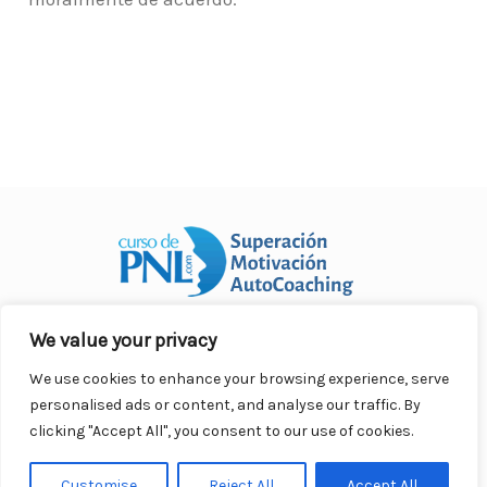
We value your privacy
Curso Práctico de PNL a distancia
© 2007- 2025. Todos los
derechos reservados.
We use cookies to enhance your browsing experience, serve
Contacto |
Privacidad |
Términos Legales |
Antispam |
personalised ads or content, and analyse our traffic. By
Responsabilidad
clicking "Accept All", you consent to our use of cookies.
Customise
Reject All
Accept All