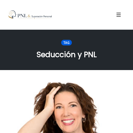
Toggle
naviga
Skip
to
TAG
content
Seducción y PNL