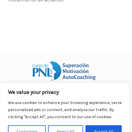
We value your privacy
Curso Práctico de PNL a distancia
© 2007- 2025. Todos los
derechos reservados.
We use cookies to enhance your browsing experience, serve
Contacto |
Privacidad |
Términos Legales |
Antispam |
personalised ads or content, and analyse our traffic. By
Responsabilidad
clicking "Accept All", you consent to our use of cookies.
Customise
Reject All
Accept All