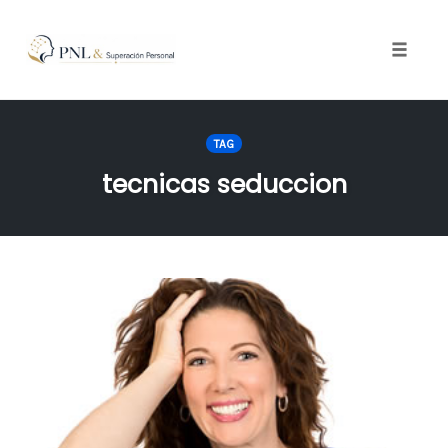
Toggle
naviga
Skip
to
TAG
content
tecnicas seduccion