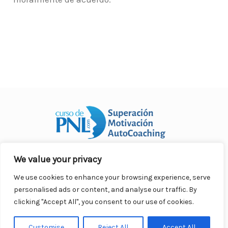
We value your privacy
Curso Práctico de PNL a distancia
© 2007- 2025. Todos los
derechos reservados.
We use cookies to enhance your browsing experience, serve
Contacto |
Privacidad |
Términos Legales |
Antispam |
personalised ads or content, and analyse our traffic. By
Responsabilidad
clicking "Accept All", you consent to our use of cookies.
Customise
Reject All
Accept All