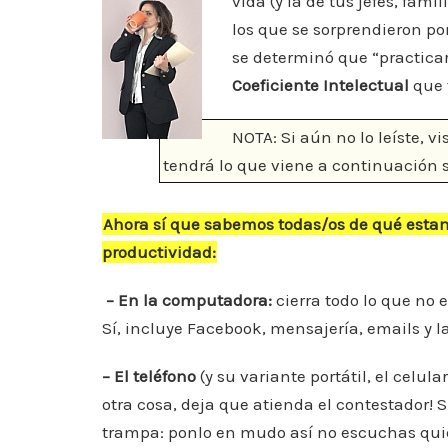
vida (y la de tus jefes, famil
e
er
l
s
e
e
los que se sorprendieron po
b
A
st
dI
se determinó que “practica
o
p
n
Coeficiente Intelectual
que 
o
p
k
NOTA: Si aún no lo leíste, v
tendrá lo que viene a continuación s
Ahora sí que sabemos todas/os de qué estam
productividad:
– En la computadora:
cierra todo lo que no 
Sí, incluye Facebook, mensajería, emails y la
– El teléfono
(y su variante portátil, el celul
otra cosa, deja que atienda el contestador! 
trampa: ponlo en mudo así no escuchas quié