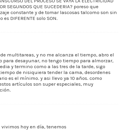
ANSCURSO DEL PROCESO SE VAYA LA ELECTRICIDAD
OR SEGUNDOS QUE SUCEDERIA? poreso que
aje constante y de tomar lascosas talcomo son sin
do es DIFERENTE solo SON.
a de multitareas, y no me alcanza el tiempo, abro el
 para desayunar, no tengo tiempo para almorzar,
dia y termino como a las tres de la tarde, sigo
 tiempo de nisiquiera tender la cama, desordenes
ario es el mínimo. y asi llevo ya 10 años. como
 estos artículos son super especiales, muy
ción.
e vivimos hoy en día, tenemos