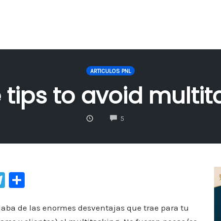
ARTICULOS PNL
tips to avoid multit
COMMENTS
5
Te
C
le
o
gr
m
aba de las enormes desventajas que trae para tu