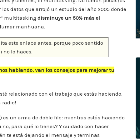
iares y clientes) el
multitasking
. No fueron pocas/os
a
p
r los datos que arrojó un estudio del año 2005 donde
m
ar
r” multitasking
disminuye un 50% más el
ti
fumar marihuana.
r
isita este enlace antes, porque poco sentido
i no lo haces.
os hablando, van los consejos para mejorar tu
esté relacionado con el trabajo que estás haciendo.
 radio!
ar) es un arma de doble filo: mientras estás haciendo
Si no, para qué lo tienes? Y cuidado con hacer
n te está dejando el mensaje y terminas