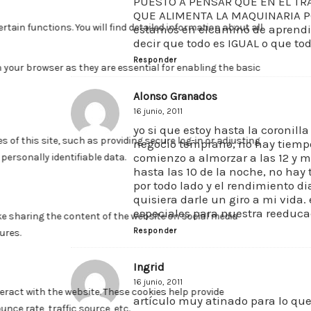
PUESTO A PENSAR QUE EN EL TR
QUE ALIMENTA LA MAQUINARIA P
estamos en elcamino de aprendiz
decir que todo es IGUAL o que to
Responder
Alonso Granados
16 junio, 2011
yo si que estoy hasta la coronill
negocio temprano, no hay tiempo
comienzo a almorzar a las 12 y me
hasta las 10 de la noche, no hay
por todo lado y el rendimiento di
quisiera darle un giro a mi vida.
especiales para nuestra reeduca
Responder
Ingrid
16 junio, 2011
artículo muy atinado para lo qu