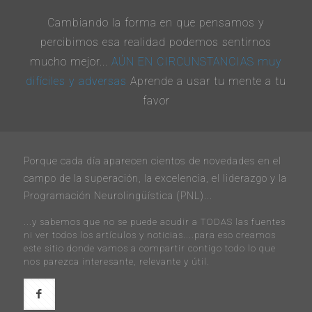
Cambiando la forma en que pensamos y
percibimos esa realidad podemos sentirnos
mucho mejor...
AÚN EN CIRCUNSTANCIAS muy
difíciles y adversas
Aprende a usar tu mente a tu
favor
Porque cada día aparecen cientos de novedades en el
campo de la superación, la excelencia, el liderazgo y la
Programación Neurolingüística (PNL)...
...y sabemos que no se puede acudir a TODAS las fuentes
ni ver todos los artículos y noticias....para eso creamos
este sitio donde vamos a compartir contigo todo lo que
nos parezca interesante, relevante y útil.