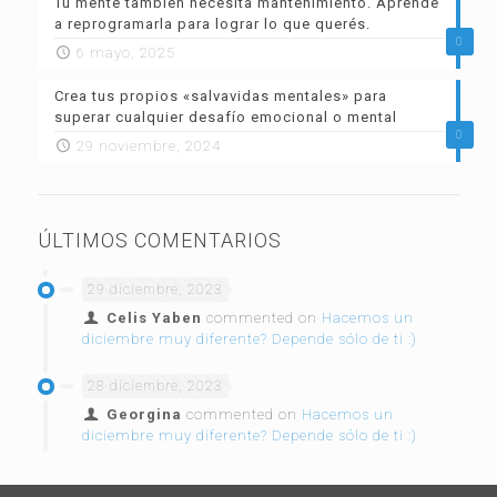
Tu mente también necesita mantenimiento. Aprende
a reprogramarla para lograr lo que querés.
0
6 mayo, 2025
Crea tus propios «salvavidas mentales» para
superar cualquier desafío emocional o mental
0
29 noviembre, 2024
ÚLTIMOS COMENTARIOS
29 diciembre, 2023
Celis Yaben
commented on
Hacemos un
diciembre muy diferente? Depende sólo de ti :)
28 diciembre, 2023
Georgina
commented on
Hacemos un
diciembre muy diferente? Depende sólo de ti :)