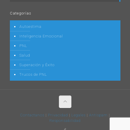
Categorías
Autoestima
Inteligencia Emocional
PNL
Salud
Superación y Éxito
Trucos de PNL
Contactanos
|
Privacidad
|
Legales
|
Antispam
|
Responsabilidad