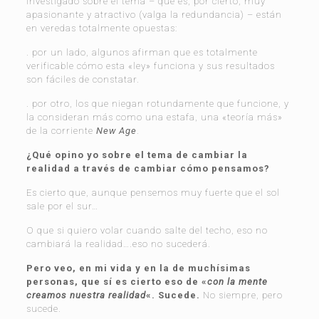
investigado sobre el tema – que es, por cierto, muy
apasionante y atractivo (valga la redundancia) – están
en veredas totalmente opuestas:
. por un lado, algunos afirman que es totalmente
verificable cómo esta «ley» funciona y sus resultados
son fáciles de constatar.
. por otro, los que niegan rotundamente que funcione, y
la consideran más como una estafa, una «teoría más»
de la corriente
New Age
.
¿Qué opino yo sobre el tema de cambiar la
realidad a través de cambiar cómo pensamos?
Es cierto que, aunque pensemos muy fuerte que el sol
sale por el sur…
O que si quiero volar cuando salte del techo, eso no
cambiará la realidad….eso no sucederá.
Pero veo, en mi vida y en la de muchísimas
personas, que sí es cierto eso de «
con la mente
creamos nuestra realidad
«. Sucede.
No siempre, pero
sucede.