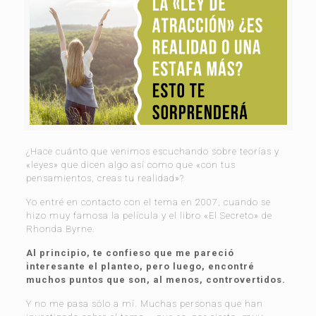
¿Hace cuánto que venimos escuchando sobre teorías y
«leyes» que dicen algo así como que «con tus
pensamientos, creas tu realidad»?
Yo entré en contacto con el tema en 2007, cuando se
hizo muy famosa la película y el libro «El Secreto» de
Rhonda Byrne.
Al principio, te confieso que me pareció
interesante el planteo, pero luego, encontré
muchos puntos que son, al menos, controvertidos.
Y no me pasa sólo a mí. Muchas personas que han