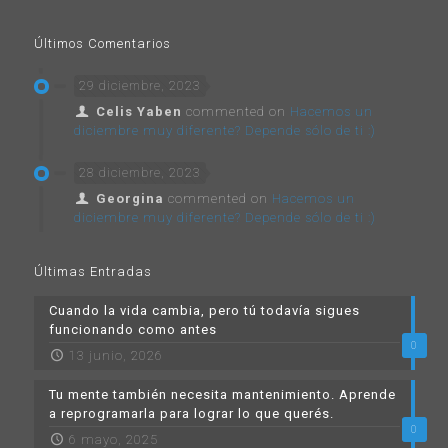
Últimos Comentarios
29 diciembre, 2023
Celis Yaben
commented on
Hacemos un
diciembre muy diferente? Depende sólo de ti :)
28 diciembre, 2023
Georgina
commented on
Hacemos un
diciembre muy diferente? Depende sólo de ti :)
Últimas Entradas
Cuando la vida cambia, pero tú todavía sigues
funcionando como antes
0
13 junio, 2026
Tu mente también necesita mantenimiento. Aprende
a reprogramarla para lograr lo que querés.
0
6 mayo, 2025