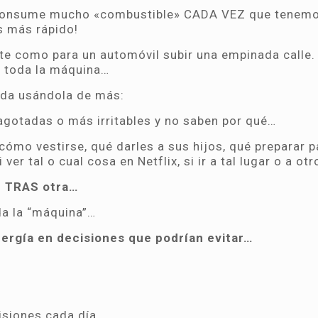
y consume mucho «combustible» CADA VEZ que tenem
s más rápido!
nte como para un automóvil subir una empinada calle.
 toda la máquina…
ada usándola de más:
gotadas o más irritables y no saben por qué…
cómo vestirse, qué darles a sus hijos, qué preparar p
 ver tal o cual cosa en Netflix, si ir a tal lugar o a ot
n TRAS otra…
da la “máquina”…
nergía en decisiones que podrían evitar…
isiones cada día…