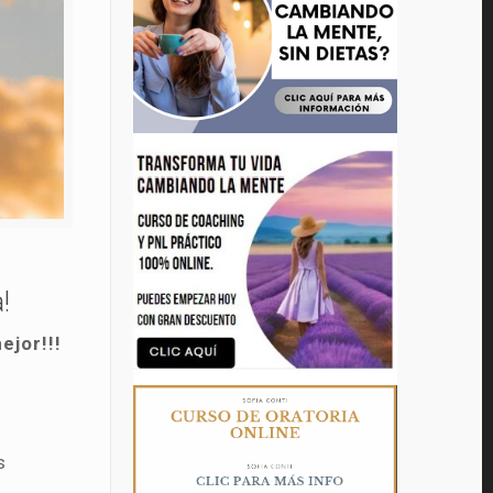
!
ejor!!!
s