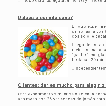
…Y todo esto los agotaba mental y físicam
Dulces o comida sana?
E
n otro experime
personas la posi
dos sólo le daba
Luego de un rato
tuvieron una sol
“gastar” energía 
tardaban 20 min
…independienteme
Clientes: darles mucho para elegir 
Otro experimento similar se hizo en la déc
una mesa con 26 variedades de jamón par