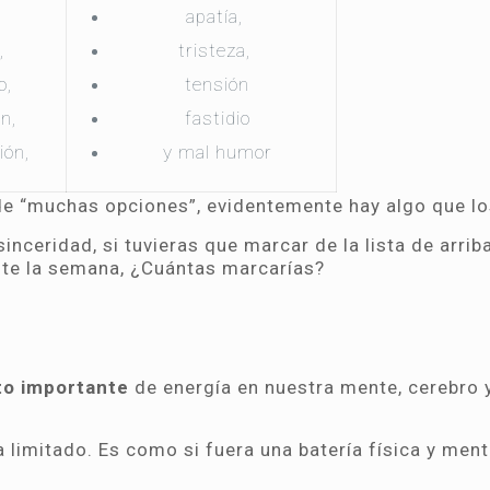
,
apatía,
a,
tristeza,
o,
tensión
ón,
fastidio
ión,
y mal humor
de “muchas opciones”, evidentemente hay algo que l
nceridad, si tuvieras que marcar de la lista de arriba
nte la semana, ¿Cuántas marcarías?
to importante
de energía en nuestra mente, cerebro 
limitado. Es como si fuera una batería física y ment