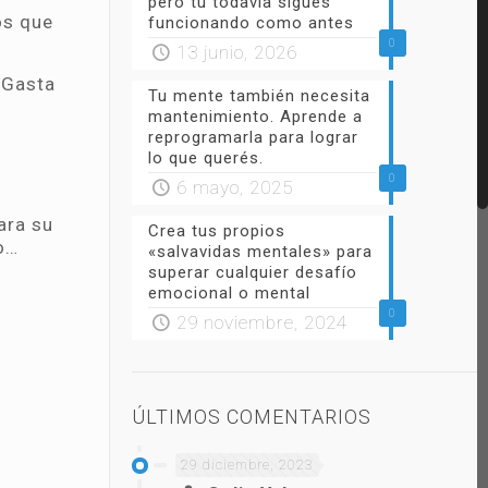
pero tú todavía sigues
os que
funcionando como antes
0
13 junio, 2026
 Gasta
Tu mente también necesita
mantenimiento. Aprende a
reprogramarla para lograr
lo que querés.
0
6 mayo, 2025
ara su
Crea tus propios
ro…
«salvavidas mentales» para
superar cualquier desafío
emocional o mental
0
29 noviembre, 2024
ÚLTIMOS COMENTARIOS
29 diciembre, 2023