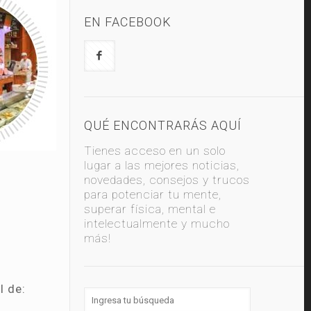
EN FACEBOOK
QUÉ ENCONTRARÁS AQUÍ
Tienes acceso en un solo
lugar a las mejores noticias,
novedades, consejos y trucos
para potenciar tu mente,
superar física, mental e
intelectualmente y mucho
más!
l de: