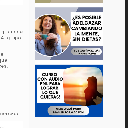
n grupo de
 Al grupo
ue
que
ces,
ermercado