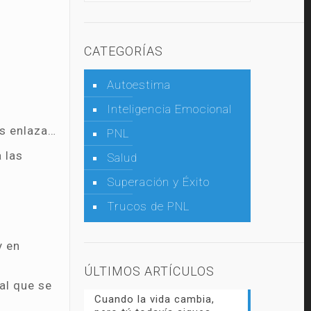
CATEGORÍAS
Autoestima
Inteligencia Emocional
os enlaza…
PNL
 las
Salud
Superación y Éxito
Trucos de PNL
y en
ÚLTIMOS ARTÍCULOS
al que se
Cuando la vida cambia,