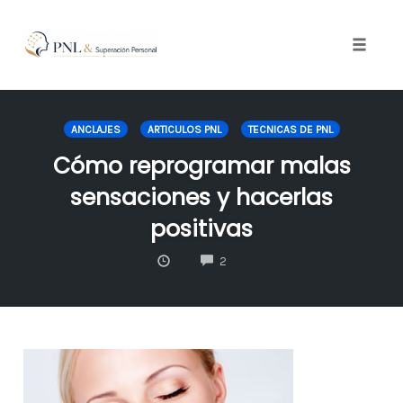
Toggle
naviga
Skip
to
ANCLAJES
ARTICULOS PNL
TECNICAS DE PNL
content
Cómo reprogramar malas
sensaciones y hacerlas
positivas
COMMENTS
2