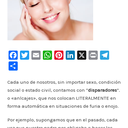
F
T
E
W
Pi
Li
X
Pr
Te
a
wi
m
h
nt
n
in
le
C
c
tt
ai
at
er
k
t
gr
o
e
er
l
s
e
e
a
m
Cada uno de nosotros, sin importar sexo, condición
b
A
st
dI
m
social o estado civil, contamos con “
disparadores
”.
p
o «anlcajes», que nos colocan LITERALMENTE en
o
p
n
ar
forma automática en situaciones de furia o enojo.
o
p
ti
k
r
Por ejemplo, supongamos que en el pasado, cada
vez que nuestro padre nos obligaba a hacer las