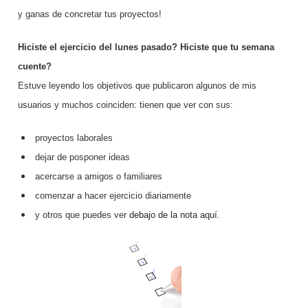
b
A
st
dI
m
p
y ganas de concretar tus proyectos!
o
p
n
ar
Hiciste el ejercicio del lunes pasado? Hiciste que tu semana
o
p
ti
cuente?
k
r
Estuve leyendo los objetivos que publicaron algunos de mis
usuarios y muchos coinciden: tienen que ver con sus:
proyectos laborales
dejar de posponer ideas
acercarse a amigos o familiares
comenzar a hacer ejercicio diariamente
y otros que puedes ver
debajo de la nota aquí.