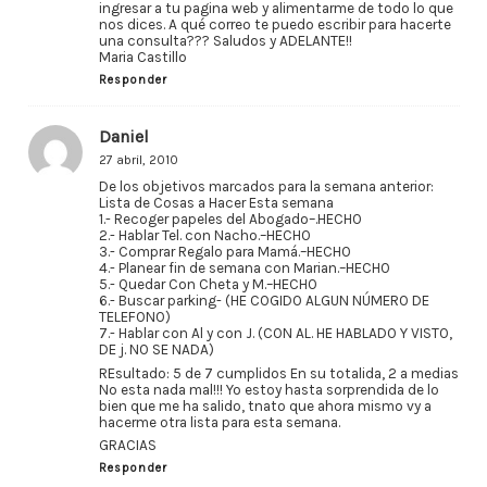
ingresar a tu pagina web y alimentarme de todo lo que
nos dices. A qué correo te puedo escribir para hacerte
una consulta??? Saludos y ADELANTE!!
Maria Castillo
Responder
Daniel
27 abril, 2010
De los objetivos marcados para la semana anterior:
Lista de Cosas a Hacer Esta semana
1.- Recoger papeles del Abogado–.HECHO
2.- Hablar Tel. con Nacho.–HECHO
3.- Comprar Regalo para Mamá.–HECHO
4.- Planear fin de semana con Marian.–HECHO
5.- Quedar Con Cheta y M.–HECHO
6.- Buscar parking- (HE COGIDO ALGUN NÚMERO DE
TELEFONO)
7.- Hablar con Al y con J. (CON AL. HE HABLADO Y VISTO,
DE j. NO SE NADA)
REsultado: 5 de 7 cumplidos En su totalida, 2 a medias
No esta nada mal!!! Yo estoy hasta sorprendida de lo
bien que me ha salido, tnato que ahora mismo vy a
hacerme otra lista para esta semana.
GRACIAS
Responder