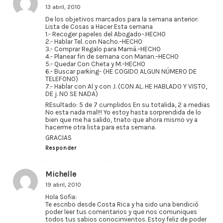
13 abril, 2010
De los objetivos marcados para la semana anterior:
Lista de Cosas a Hacer Esta semana
1.- Recoger papeles del Abogado–.HECHO
2.- Hablar Tel. con Nacho.–HECHO
3.- Comprar Regalo para Mamá.–HECHO
4.- Planear fin de semana con Marian.–HECHO
5.- Quedar Con Cheta y M.–HECHO
6.- Buscar parking- (HE COGIDO ALGUN NÚMERO DE
TELEFONO)
7.- Hablar con Al y con J. (CON AL. HE HABLADO Y VISTO,
DE j. NO SE NADA)
REsultado: 5 de 7 cumplidos En su totalida, 2 a medias
No esta nada mal!!! Yo estoy hasta sorprendida de lo
bien que me ha salido, tnato que ahora mismo vy a
hacerme otra lista para esta semana.
GRACIAS
Responder
Michelle
19 abril, 2010
Hola Sofia:
Te escribo desde Costa Rica y ha sido una bendició
poder leer tus comentarios y que nos comuniques
todos tus sabios conocimientos. Estoy feliz de poder