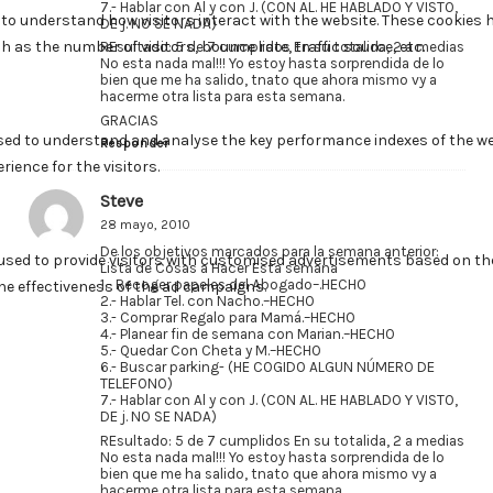
7.- Hablar con Al y con J. (CON AL. HE HABLADO Y VISTO,
DE j. NO SE NADA)
REsultado: 5 de 7 cumplidos En su totalida, 2 a medias
No esta nada mal!!! Yo estoy hasta sorprendida de lo
bien que me ha salido, tnato que ahora mismo vy a
hacerme otra lista para esta semana.
GRACIAS
Responder
Steve
28 mayo, 2010
De los objetivos marcados para la semana anterior:
Lista de Cosas a Hacer Esta semana
1.- Recoger papeles del Abogado–.HECHO
2.- Hablar Tel. con Nacho.–HECHO
3.- Comprar Regalo para Mamá.–HECHO
4.- Planear fin de semana con Marian.–HECHO
5.- Quedar Con Cheta y M.–HECHO
6.- Buscar parking- (HE COGIDO ALGUN NÚMERO DE
TELEFONO)
7.- Hablar con Al y con J. (CON AL. HE HABLADO Y VISTO,
DE j. NO SE NADA)
REsultado: 5 de 7 cumplidos En su totalida, 2 a medias
No esta nada mal!!! Yo estoy hasta sorprendida de lo
bien que me ha salido, tnato que ahora mismo vy a
hacerme otra lista para esta semana.