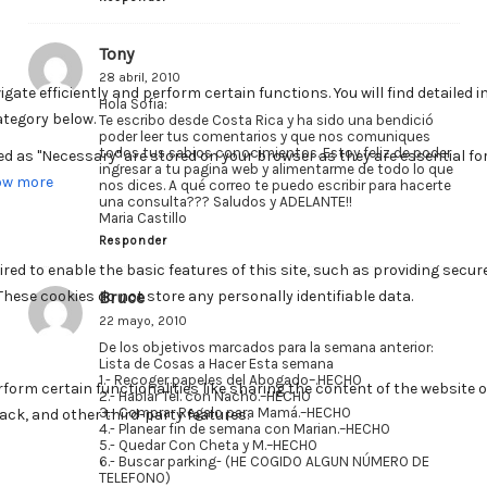
Tony
28 abril, 2010
Hola Sofia:
Te escribo desde Costa Rica y ha sido una bendició
poder leer tus comentarios y que nos comuniques
todos tus sabios conocimientos. Estoy feliz de poder
ingresar a tu pagina web y alimentarme de todo lo que
nos dices. A qué correo te puedo escribir para hacerte
una consulta??? Saludos y ADELANTE!!
Maria Castillo
Responder
Bruce
22 mayo, 2010
De los objetivos marcados para la semana anterior:
Lista de Cosas a Hacer Esta semana
1.- Recoger papeles del Abogado–.HECHO
2.- Hablar Tel. con Nacho.–HECHO
3.- Comprar Regalo para Mamá.–HECHO
4.- Planear fin de semana con Marian.–HECHO
5.- Quedar Con Cheta y M.–HECHO
6.- Buscar parking- (HE COGIDO ALGUN NÚMERO DE
TELEFONO)