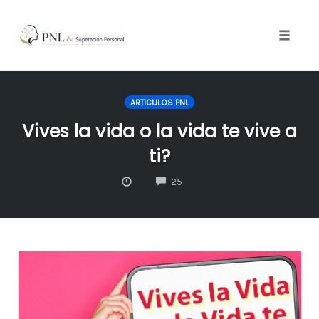
Toggle
naviga
Skip
to
ARTICULOS PNL
content
Vives la vida o la vida te vive a
ti?
COMMENTS
25