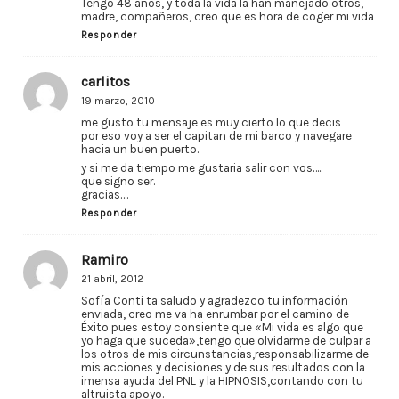
Tengo 48 años, y toda la vida la han manejado otros,
madre, compañeros, creo que es hora de coger mi vida
Responder
carlitos
19 marzo, 2010
me gusto tu mensaje es muy cierto lo que decis
por eso voy a ser el capitan de mi barco y navegare
hacia un buen puerto.
y si me da tiempo me gustaria salir con vos…..
que signo ser.
gracias….
Responder
Ramiro
21 abril, 2012
Sofía Conti ta saludo y agradezco tu información
enviada, creo me va ha enrumbar por el camino de
Éxito pues estoy consiente que «Mi vida es algo que
yo haga que suceda»,tengo que olvidarme de culpar a
los otros de mis circunstancias,responsabilizarme de
mis acciones y decisiones y de sus resultados con la
imensa ayuda del PNL y la HIPNOSIS,contando con tu
altruista apoyo.