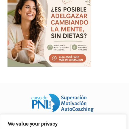
We value your privacy
Curso Práctico de PNL a distancia
© 2007- 2025. Todos los