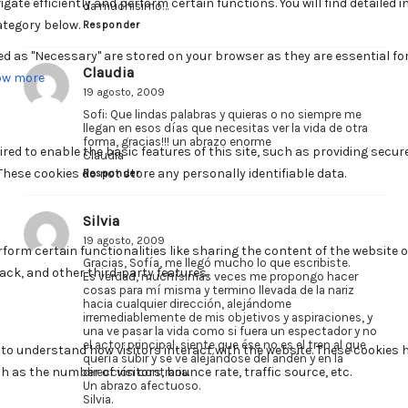
da muchisimo…
Responder
Claudia
19 agosto, 2009
Sofi: Que lindas palabras y quieras o no siempre me
llegan en esos días que necesitas ver la vida de otra
forma, gracias!!! un abrazo enorme
Claudia
Responder
Silvia
19 agosto, 2009
Gracias, Sofía, me llegó mucho lo que escribiste.
Es verdad, muchísimas veces me propongo hacer
cosas para mí misma y termino llevada de la nariz
hacia cualquier dirección, alejándome
irremediablemente de mis objetivos y aspiraciones, y
una ve pasar la vida como si fuera un espectador y no
el actor principal, siente que ése no es el tren al que
quería subir y se ve alejándose del andén y en la
dirección contraria.
Un abrazo afectuoso.
Silvia.