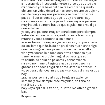
a enviado dicen que los angeles son cosas que llegan
a nuestra vida inesperadamente y creo que usted vio
mi correo o yo le he escrito mire siempre he querido
obtener un video de pnl temas sobre creencias dejeme
decirle que yo soy una persona y se que no solo me
pasa ami estas cosas que yo le voy a resumir aqui
mire siempre a mi me ha pasado que soy una persona
muy indecisa simpre busco que alguien mas me diga
que esta bien
yo soy una persona muy emprendedora pero siempre
antes de terminar algo pregunto si esta bien o no y
muchas veces escucho a los demas
aveces he visto que persigo las cosas y no pasa nada
de los libros que he leido de pnl.dicen que piense algo
que me imagine pero yo siento que me hace falta un
vido y ver como lo hacen con otras personas que
tienen el mismo problemaigual vo peor que yo
te saludo de corazon palabras y pensamiento.
mire yo no manejo tergetas nada de eso pero me
gustaria conocer a alguien como usted o obtener un
video para balancear mis ideas y ser cada dia mejor que
hoy.
gracias por leer mi carta que tenga un exelente
semana y que siempre este muy bien, de zanaido
martinez cruz.
ha y voy a aplicar la frace que usted me ofrece gracias
bay.
Responder