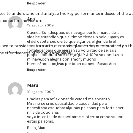
Responder
Ana
19 agosto, 2009
Querida Sofi,despues de navegar por los mares de la
vida,he aprendido que el timon tiene un solo lugar,y es
el del capitan,es cierto que algunos eligen darle el
timon a otros ,es a ellos a quienes hay que apuntalar y
fortalecer para que ejerzan su voluntad de ser sus
propios conductores.HOY,AQUI Y AHORA yo conduzco
mi nave,con alegria,con amor y mucho
humor.Enrolame,¡vas por buen camino! Besos.Ana
Responder
Maru
19 agosto, 2009
Gracias para reflexionar de verdad me encanto.
Mira no se si es causalidad o casualidad pero
necesitaba escuchar algunas palabras para fortalecer
mi vida cotidiana.
voy a intentar de despertarme e intentar empezar con
estas palabras.
Beso, Maru