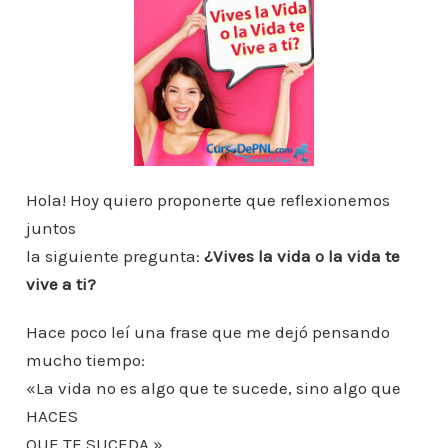
e
er
l
s
e
e
a
m
b
A
st
dI
m
p
o
p
n
ar
o
p
ti
k
r
Hola! Hoy quiero proponerte que reflexionemos
juntos
la siguiente pregunta:
¿Vives la vida o la vida te
vive a ti?
Hace poco leí una frase que me dejó pensando
mucho tiempo:
«La vida no es algo que te sucede, sino algo que
HACES
QUE TE SUCEDA.»