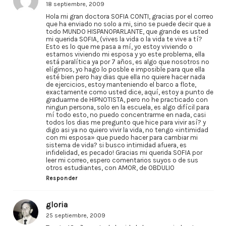
18 septiembre, 2009
Hola mi gran doctora SOFIA CONTI, gracias por el correo
que ha enviado no solo a mi, sino se puede decir que a
todo MUNDO HISPANOPARLANTE, que grande es usted
mi querida SOFIA, (vives la vida o la vida te vive a tí?
Esto es lo que me pasa a mí, yo estoy viviendo o
estamos viviendo mi esposa y yo este problema, ella
está paralítica ya por 7 años, es algo que nosotros no
elígimos, yo hago lo posble e imposible para que ella
esté bien pero hay dias que ella no quiere hacer nada
de ejercicios, estoy manteniendo el barco a flote,
exactamente como usted dice, aquí, estoy a punto de
graduarme de HIPNOTISTA, pero no he practicado con
ningun persona, solo en la escuela, es algo difícil para
mí todo esto, no puedo concentrarme en nada, casi
todos los dias me pregunto que hice para vivir así? y
digo asi ya no quiero vivir la vida, no tengo «intimidad
con mi esposa» que puedo hacer para cambiar mi
sistema de vida? si busco intimidad afuera, es
infidelidad, es pecado! Gracias mi querida SOFIA por
leer mi correo, espero comentarios suyos o de sus
otros estudiantes, con AMOR, de OBDULIO
Responder
gloria
25 septiembre, 2009