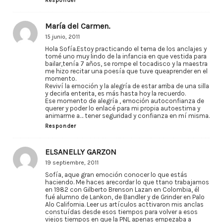
Responder
María del Carmen.
15 junio, 2011
Hola Sofía.Estoy practicando el tema de los anclajes y
tomé uno muy lindo de la infancia en que vestida para
bailar,tenía 7 años, se rompe el tocadisco y la maestra
me hizo recitar una poesía que tuve queaprender en el
momento.
Reviví la emoción y la alegría de estar arriba de una silla
y decirla enterita, es más hasta hoy la recuerdo.
Ese momento de alegría , emoción autoconfianza de
querer y poder lo enlacé para mi propia autoestima y
animarme a… tener seguridad y confianza en mí misma.
Responder
ELSANELLY GARZON
19 septiembre, 2011
Sofía, aque gran emoción conocer lo que estás
haciendo. Me haces arecordar lo que ttano trabajamos
en 1982 con Gilberto Brenson Lazan en Colombia, él
fué alumno de Lankon, de Bandler y de Grinder en Palo
Alo California. Leer us artículos acttivaron mis anclas
constuídas desde esos tiempos para volver a esos
viejos tiempos en que la PNL apenas empezaba a