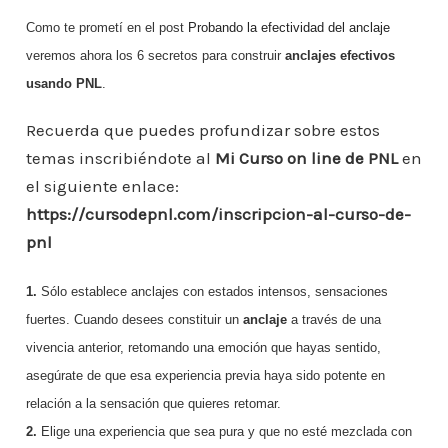
o
e
er
l
s
e
e
a
m
Como te prometí en el post
Probando la efectividad del anclaje
b
A
st
dI
m
p
veremos ahora los 6 secretos para construir
anclajes efectivos
o
p
n
usando PNL
.
ar
o
p
ti
Recuerda que puedes profundizar sobre estos
k
r
temas inscribiéndote al
Mi Curso on line de PNL
en
el siguiente enlace:
https://cursodepnl.com/inscripcion-al-curso-de-
pnl
1.
Sólo establece anclajes con estados intensos, sensaciones
fuertes. Cuando desees
constituir un
anclaje
a través de una
vivencia anterior, retomando una emoción que hayas sentido,
asegúrate de que esa experiencia previa haya sido potente en
relación a la sensación que quieres retomar.
2.
Elige una experiencia que sea pura y que no esté mezclada con